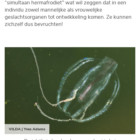
“simultaan hermafrodiet” wat wil zeggen dat in een
individu zowel mannelijke als vrouwelijke
geslachtsorganen tot ontwikkeling komen. Ze kunnen
zichzelf dus bevruchten!
VILDA | Yves Adams