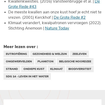
Kwallenkwesties. (2016) Vansteenbrugge et al. |
De
Grote Rede #43
De meeste kwallen aan onze kust hoef je echt niet te
vrezen. (2001) Kerckhof |
De Grote Rede #2
Klimaat verandert, kwalpatronen vervroegen (2022).
Stichting Anemoon |
Nature Today
Meer lezen over :
EUTROFIËRING
GEZONDHEID & WELZIJN
ZEELEVEN
ONGEWERVELDEN
PLANKTON
BELGISCHE NOORDZEE
STRAND
ONDIEPE KUST
KLIMAAT
BIODIVERSITEIT
SDG 14 - LEVEN IN HET WATER