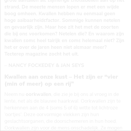
grote aantallen als slijmerige snottebellen aan op het
strand. De meeste mensen lopen er met een wijde
boog omheen. Kwallen hebben nu eenmaal geen
hoge aaibaarheidsfactor. Sommige kunnen netelen
en gevaarlijk zijn. Maar hoe zit het met de soorten
die bij ons voorkomen? Netelen die? En waarom zijn
kwallen soms heel talrijk en soms helemaal niet? Zijn
het er over de jaren heen niet alsmaar meer?
Testerep magazine zocht het uit.
– NANCY FOCKEDEY & JAN SEYS
Kwallen aan onze kust – Het zijn er “vier
(min of meer) op een rij”
Neem nu
oorkwallen
, die zie je bij ons al vroeg in de
lente, net als de blauwe haarkwal. Oorkwallen zijn te
herkennen aan de 4 (soms 5 of 6) witte tot lichtroze
‘oortjes’. Deze oorvormige vlekken zijn hun
geslachtsorganen, die doorschemeren in hun hoed.
Oorkwallen zijn voor de mens onschadelijk. Ze mogen