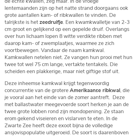
de échte kwallen, zeg maar. In de vroege
lentemaanden zijn op het natte strand doorgaans ook
grote aantallen kam- of ribkwallen te vinden. De
talrijkste is het
zeedruifje
. Een kwamkwalletje van 2-3
cm groot en gelijkend op een gepelde druif. Overlangs
over hun lichaam lopen 8 witte verdikte ribben met
daarop kam- of zwemplaatjes, waarmee ze zich
voortbewegen. Vandaar de naam kamkwal.
Kamkwallen netelen niet. Ze vangen hun prooi met hun
twee tot wel 75 cm lange, vertakte tentakels. Die
scheiden een plakkerige, maar niet giftige stof uit.
Deze inheemse kamkwal krijgt tegenwoordig
concurrentie van de grotere
Amerikaanse ribkwal
, die
je vooral aan het einde van de zomer aantreft. Deze
met ballastwater meegevoerde soort herken je aan de
twee grote lobben rond zijn mondopening. Ze staan
erom gekend viseieren en vislarven te eten. In de
Zwarte Zee heeft deze exoot bijna de volledige
ansjovispopulatie uitgeroeid. De soort is daarenboven