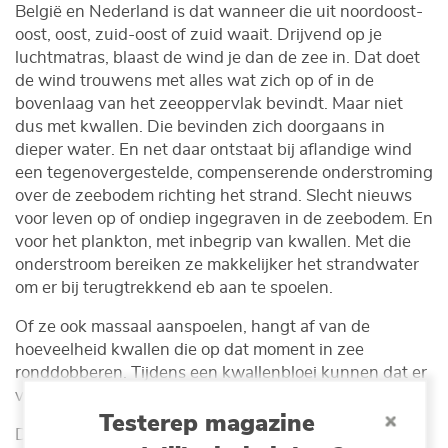
België en Nederland is dat wanneer die uit noordoost-
oost, oost, zuid-oost of zuid waait. Drijvend op je
luchtmatras, blaast de wind je dan de zee in. Dat doet
de wind trouwens met alles wat zich op of in de
bovenlaag van het zeeoppervlak bevindt. Maar niet
dus met kwallen. Die bevinden zich doorgaans in
dieper water. En net daar ontstaat bij aflandige wind
een tegenovergestelde, compenserende onderstroming
over de zeebodem richting het strand. Slecht nieuws
voor leven op of ondiep ingegraven in de zeebodem. En
voor het plankton, met inbegrip van kwallen. Met die
onderstroom bereiken ze makkelijker het strandwater
om er bij terugtrekkend eb aan te spoelen.
Of ze ook massaal aanspoelen, hangt af van de
hoeveelheid kwallen die op dat moment in zee
ronddobberen. Tijdens een kwallenbloei kunnen dat er
veel zijn. Heel veel...
Testerep magazine
Drooggevallen kwallen zijn op sterven na dood. Toch