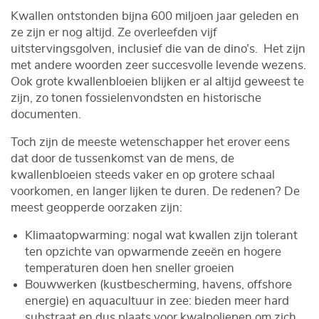
Kwallen ontstonden bijna 600 miljoen jaar geleden en
ze zijn er nog altijd. Ze overleefden vijf
uitstervingsgolven, inclusief die van de dino’s. Het zijn
met andere woorden zeer succesvolle levende wezens.
Ook grote kwallenbloeien blijken er al altijd geweest te
zijn, zo tonen fossielenvondsten en historische
documenten.
Toch zijn de meeste wetenschapper het erover eens
dat door de tussenkomst van de mens, de
kwallenbloeien steeds vaker en op grotere schaal
voorkomen, en langer lijken te duren. De redenen? De
meest geopperde oorzaken zijn:
Klimaatopwarming: nogal wat kwallen zijn tolerant
ten opzichte van opwarmende zeeën en hogere
temperaturen doen hen sneller groeien
Bouwwerken (kustbescherming, havens, offshore
energie) en aquacultuur in zee: bieden meer hard
substraat en dus plaats voor kwalpoliepen om zich