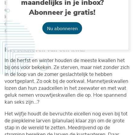
maandelijks in je inbox?
blijven hun netelcellen nog een hele tijd actief als je
ermee in aanraking komt. Stuiptrekkingen, zou je
Abonneer je gratis!
kunnen zeggen… Overgeleverd aan zon en wind,
drogen de gestrande kwallen uiteindelijk uit tot er
Nu abonneren
slechts een verschrompeld vliesje overblijft.
Het seksleven van een kwal
In de herfst en winter houden de meeste kwallen het
bij ons voor bekeken. Ze sterven, maar niet zonder zich
in de loop van de zomer geslachtelijk te hebben
voortgeplant. Zo ook bij de oorkwal. Mannetjeskwallen
lozen dan hun zaadcellen in het zeewater en met wat
geluk nemen vrouwtjeskwallen die op. Hoe spannend
kan seks zijn...?
Het wijfje houdt de bevruchte eicellen nog even bij tot
de piepkleine larven (planulae) klaar zijn om de grote
stap in de wereld te zetten. Meedrijvend op de
stroming bereiken de larven de kustwateren. Daar