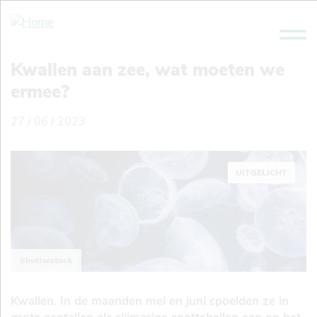
Overslaan
en
naar
de
Kwallen aan zee, wat moeten we
inhoud
ermee?
gaan
27 / 06 / 2023
UITGELICHT
Shutterstock
Kwallen. In de maanden mei en juni spoelden ze in