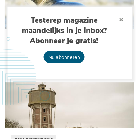
Testerep magazine
maandelijks in je inbox?
Abonneer je gratis!
ONDERZOEK
Ooit zeldzaam, nu alledaags. De Grote
Rede #53 belicht zeehonden aan onze kust
Nu abonneren
12-05-2021