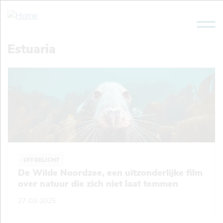
Overslaan
en
naar
de
Estuaria
inhoud
gaan
UITGELICHT
De Wilde Noordzee, een uitzonderlijke film
over natuur die zich niet laat temmen
27-03-2025