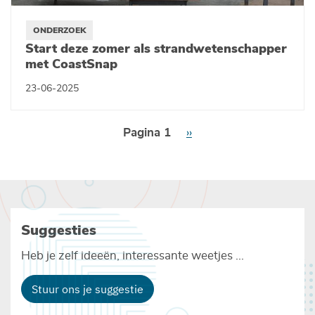
ONDERZOEK
Start deze zomer als strandwetenschapper
met CoastSnap
23-06-2025
Paginering
Pagina 1
Volgende
››
pagina
Suggesties
Heb je zelf ideeën, interessante weetjes ...
Stuur ons je suggestie