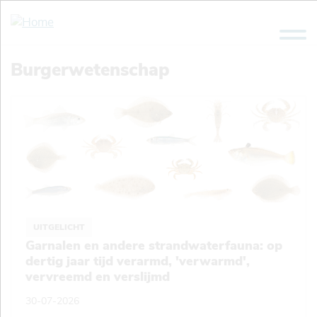
Overslaan
en
naar
de
Burgerwetenschap
inhoud
gaan
UITGELICHT
Garnalen en andere strandwaterfauna: op
dertig jaar tijd verarmd, 'verwarmd',
vervreemd en verslijmd
30-07-2026