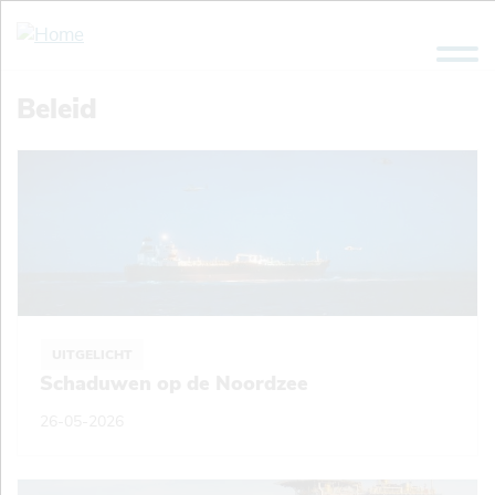
Overslaan
en
naar
de
Beleid
inhoud
gaan
UITGELICHT
Schaduwen op de Noordzee
26-05-2026