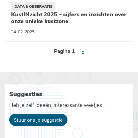
DATA & OBSERVATIE
KustINzicht 2025 – cijfers en inzichten over
onze unieke kustzone
24-02-2025
Paginering
Pagina 1
Volgende
››
pagina
Suggesties
Heb je zelf ideeën, interessante weetjes ...
Stuur ons je suggestie