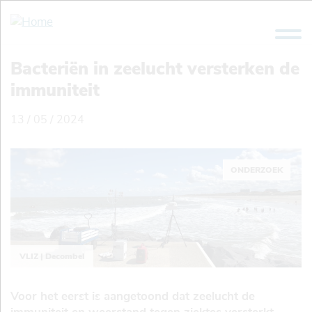
Overslaan
en
naar
de
Bacteriën in zeelucht versterken de
inhoud
immuniteit
gaan
13 / 05 / 2024
ONDERZOEK
VLIZ | Decombel
Voor het eerst is aangetoond dat zeelucht de