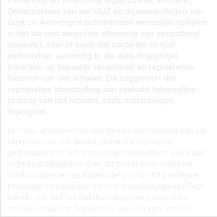
immuniteit en weerstand tegen ziektes versterkt.
Onderzoekers van het VLIZ en de universiteiten van
Gent en Antwerpen behandelden menselijke cellijnen
in het lab met aerosolen afkomstig van opspattend
zeewater. Hieruit bleek dat bacteriën en hun
endotoxines aanwezig in die mini-druppeltjes
inwerken op bepaalde receptoren en regulerende
factoren van ons lichaam. Dit suggereert dat
regelmatige blootstelling aan zeelucht lichamelijke
reacties van het lichaam, zoals ontstekingen,
tegengaat.
Het was al bekend dat wie binnen een afstand van vijf
kilometer van zee woont, gezonder en minder
gestresseerd is. Dit ‘kustgezondheidseffect’ is ook aan
onze kust aangetoond, en dit zowel onder normale
omstandigheden als tijdens de COVID-19 pandemie.
Mogelijke verklaringen zijn het stressverlagend effect
van de zee, het feit dat deze omgeving aanzet tot
sociaal contact en betaalbare sport en spel, en een