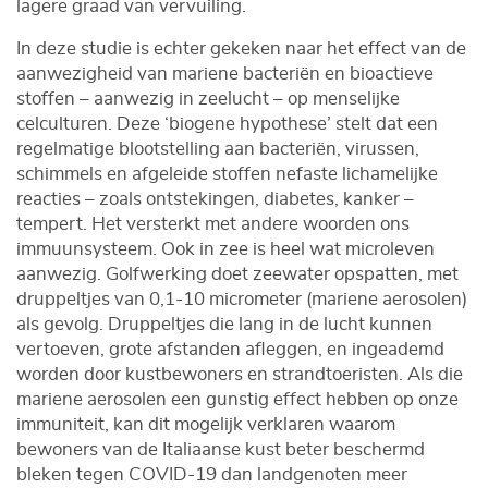
lagere graad van vervuiling.
In deze studie is echter gekeken naar het effect van de
aanwezigheid van mariene bacteriën en bioactieve
stoffen – aanwezig in zeelucht – op menselijke
celculturen. Deze ‘biogene hypothese’ stelt dat een
regelmatige blootstelling aan bacteriën, virussen,
schimmels en afgeleide stoffen nefaste lichamelijke
reacties – zoals ontstekingen, diabetes, kanker –
tempert. Het versterkt met andere woorden ons
immuunsysteem. Ook in zee is heel wat microleven
aanwezig. Golfwerking doet zeewater opspatten, met
druppeltjes van 0,1-10 micrometer (mariene aerosolen)
als gevolg. Druppeltjes die lang in de lucht kunnen
vertoeven, grote afstanden afleggen, en ingeademd
worden door kustbewoners en strandtoeristen. Als die
mariene aerosolen een gunstig effect hebben op onze
immuniteit, kan dit mogelijk verklaren waarom
bewoners van de Italiaanse kust beter beschermd
bleken tegen COVID-19 dan landgenoten meer