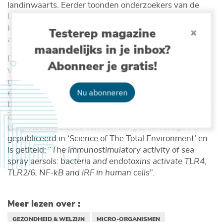
landinwaarts. Eerder toonden onderzoekers van de
Universiteit Gent ook al aan dat longcelculturen minder
kankergevoelig zijn bij toediening van mariene
Testerep magazine
aerosolen in het lab.
maandelijks in je inbox?
De onderzoekers werkten zowel met in de natuur
Abonneer je gratis!
verzamelde zeelucht, als met kunstmatig
geproduceerde mariene aerosolen. Bij deze
Nu abonneren
experimenten bleek een dosis-effect relatie voor wat
betreft de totale hoeveelheid bacteriën en endotoxines.
Ze onderzochten niet om welke bacteriën het juist
ging. Het onderzoek van Yunmeng Li en collega’s is
gepubliceerd in ‘Science of The Total Environment’ en
is getiteld: “
The immunostimulatory activity of sea
spray aersols: bacteria and endotoxins activate TLR4,
TLR2/6, NF-kB and IRF in human cells
”.
Meer lezen over :
GEZONDHEID & WELZIJN
MICRO-ORGANISMEN