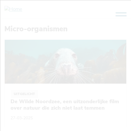
Overslaan
en
naar
de
Micro-organismen
inhoud
gaan
UITGELICHT
De Wilde Noordzee, een uitzonderlijke film
over natuur die zich niet laat temmen
27-03-2025