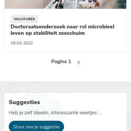
VACATURES
Doctoraatsonderzoek naar rol microbieel
leven op stabiliteit zeeschuim
18-03-2022
Paginering
Pagina 1
Volgende
››
pagina
Suggesties
Heb je zelf ideeën, interessante weetjes ...
Stuur ons je suggestie