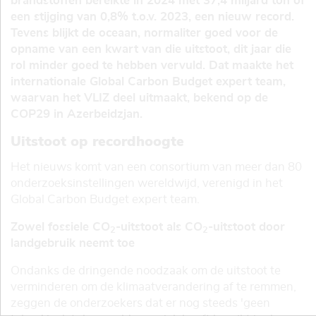
brandstoffen bereikte in 2024 met 37,4 miljard ton of
een stijging van 0,8% t.o.v. 2023, een nieuw record.
Tevens blijkt de oceaan, normaliter goed voor de
opname van een kwart van die uitstoot, dit jaar die
rol minder goed te hebben vervuld. Dat maakte het
internationale Global Carbon Budget expert team,
waarvan het VLIZ deel uitmaakt, bekend op de
COP29 in Azerbeidzjan.
Uitstoot op recordhoogte
Het nieuws komt van een consortium van meer dan 80
onderzoeksinstellingen wereldwijd, verenigd in het
Global Carbon Budget expert team.
Zowel fossiele CO
-uitstoot als CO
-uitstoot door
2
2
landgebruik neemt toe
Ondanks de dringende noodzaak om de uitstoot te
verminderen om de klimaatverandering af te remmen,
zeggen de onderzoekers dat er nog steeds 'geen