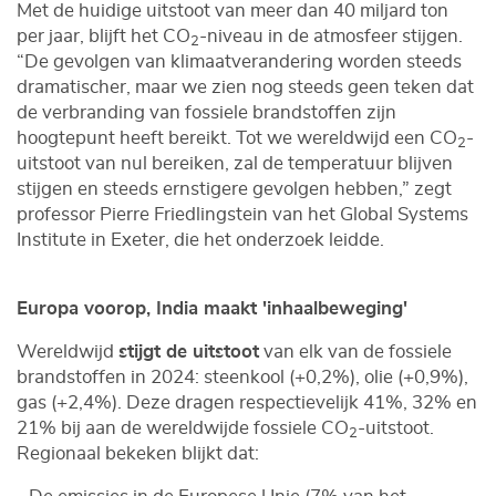
Met de huidige uitstoot van meer dan 40 miljard ton
per jaar, blijft het CO
-niveau in de atmosfeer stijgen.
2
“De gevolgen van klimaatverandering worden steeds
dramatischer, maar we zien nog steeds geen teken dat
de verbranding van fossiele brandstoffen zijn
hoogtepunt heeft bereikt. Tot we wereldwijd een CO
-
2
uitstoot van nul bereiken, zal de temperatuur blijven
stijgen en steeds ernstigere gevolgen hebben,” zegt
professor Pierre Friedlingstein van het Global Systems
Institute in Exeter, die het onderzoek leidde.
Europa voorop, India maakt 'inhaalbeweging'
Wereldwijd
stijgt de uitstoot
van elk van de fossiele
brandstoffen in 2024: steenkool (+0,2%), olie (+0,9%),
gas (+2,4%). Deze dragen respectievelijk 41%, 32% en
21% bij aan de wereldwijde fossiele CO
-uitstoot.
2
Regionaal bekeken blijkt dat: