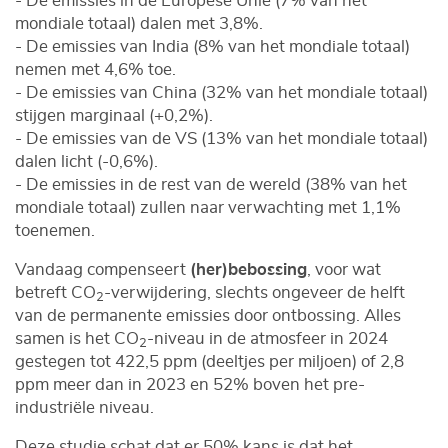
- De emissies in de Europese Unie (7% van het
mondiale totaal) dalen met 3,8%.
- De emissies van India (8% van het mondiale totaal)
nemen met 4,6% toe.
- De emissies van China (32% van het mondiale totaal)
stijgen marginaal (+0,2%).
- De emissies van de VS (13% van het mondiale totaal)
dalen licht (-0,6%).
- De emissies in de rest van de wereld (38% van het
mondiale totaal) zullen naar verwachting met 1,1%
toenemen.
Vandaag compenseert
(her)bebossing
, voor wat
betreft CO
-verwijdering, slechts ongeveer de helft
2
van de permanente emissies door ontbossing. Alles
samen is het CO
-niveau in de atmosfeer in 2024
2
gestegen tot 422,5 ppm (deeltjes per miljoen) of 2,8
ppm meer dan in 2023 en 52% boven het pre-
industriële niveau.
Deze studie schat dat er 50% kans is dat het