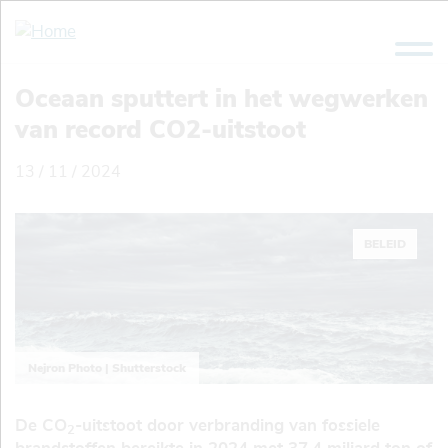
Overslaan
en
naar
de
Oceaan sputtert in het wegwerken
inhoud
van record CO2-uitstoot
gaan
13 / 11 / 2024
BELEID
Nejron Photo | Shutterstock
De CO
-uitstoot door verbranding van fossiele
2