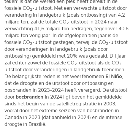
teken' is dat de wereld een piek heeft bereikt in de
fossiele CO
-uitstoot. Met een verwachte uitstoot door
2
verandering in landgebruik (zoals ontbossing) van 4,2
miljard ton, zal de totale CO
-uitstoot in 2024 naar
2
verwachting 41,6 miljard ton bedragen, tegenover 40,6
miljard ton vorig jaar. In de afgelopen tien jaar is de
fossiele CO
-uitstoot gestegen, terwijl de CO
-uitstoot
2
2
door veranderingen in landgebruik (zoals door
ontbossing) gemiddeld met 20% was gedaald. Dit jaar
zal echter zowel de fossiele CO
-uitstoot als de CO
-
2
2
uitstoot door veranderingen in landgebruik toenemen.
De belangrijkste reden is het weerfenomeen
El Niño
,
dat de droogte en de uitstoot door ontbossing en
bosbranden in 2023-2024 heeft verergerd. De uitstoot
door
bosbranden
in 2024 ligt boven het gemiddelde
sinds het begin van de satellietregistratie in 2003,
vooral door het extreme seizoen van bosbranden in
Canada in 2023 (dat aanhield in 2024) en de intense
droogte in Brazilië.