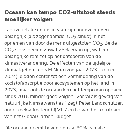
Oceaan kan tempo CO2-uitstoot steeds
moeilijker volgen
Landvegetatie en de oceaan zijn ongeveer even
belangrijk (als zogenaamde 'CO
sinks') in het
2
opnemen van door de mens uitgestoten CO
. Beide
2
CO
sinks nemen zowat 25% ervan op, wat een
2
belangrijke rem zet op het ontsporen van de
klimaatverandering. De effecten van de tijdelijke
klimaatgebeurtenis El Niño (voorjaar 2023 - zomer
2024) leidden echter tot een vermindering van de
koolstofabsorptie door ecosystemen op het land in
2023, maar ook de oceaan kon het tempo van opname
sinds 2016 minder goed volgen “vooral als gevolg van
natuurlijke klimaatvariaties,” zegt Peter Landschützer,
onderzoeksdirecteur bij VLIZ en lid van het kernteam
van het Global Carbon Budget.
Die oceaan neemt bovendien ca. 90% van alle