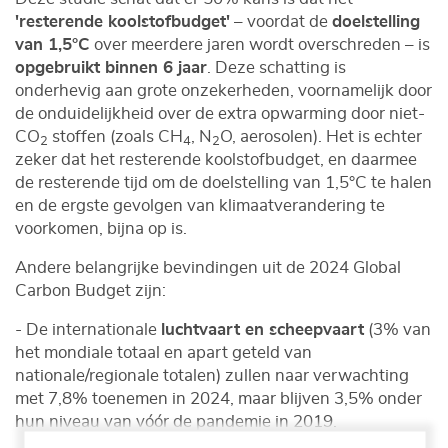
'resterende koolstofbudget'
– voordat de
doelstelling
van 1,5°C
over meerdere jaren wordt overschreden – is
opgebruikt binnen 6 jaar
. Deze schatting is
onderhevig aan grote onzekerheden, voornamelijk door
de onduidelijkheid over de extra opwarming door niet-
CO
stoffen (zoals CH
, N
O, aerosolen). Het is echter
2
4
2
zeker dat het resterende koolstofbudget, en daarmee
de resterende tijd om de doelstelling van 1,5°C te halen
en de ergste gevolgen van klimaatverandering te
voorkomen, bijna op is.
Andere belangrijke bevindingen uit de 2024 Global
Carbon Budget zijn:
- De internationale
luchtvaart en scheepvaart
(3% van
het mondiale totaal en apart geteld van
nationale/regionale totalen) zullen naar verwachting
met 7,8% toenemen in 2024, maar blijven 3,5% onder
hun niveau van vóór de pandemie in 2019.