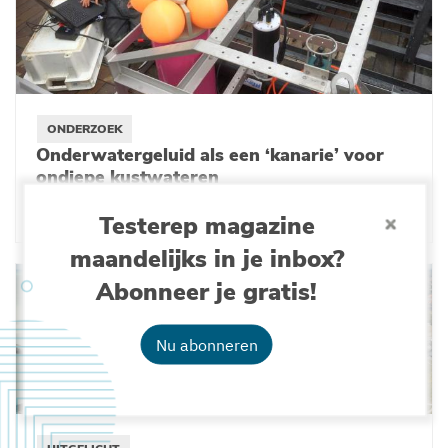
ONDERZOEK
Onderwatergeluid als een ‘kanarie’ voor
ondiepe kustwateren
28-06-2024
Testerep magazine
maandelijks in je inbox?
Abonneer je gratis!
Nu abonneren