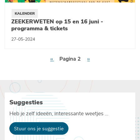
KALENDER
ZEEKERWETEN op 15 en 16 juni -
programma & tickets
27-05-2024
Paginering
Vorige
‹‹
Pagina 2
Volgende
››
pagina
pagina
Suggesties
Heb je zelf ideeën, interessante weetjes ...
Stuur ons je suggestie