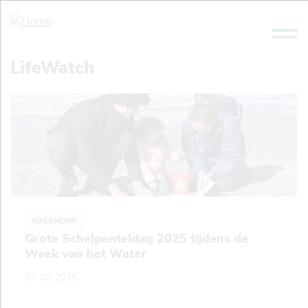
Overslaan
en
naar
de
LifeWatch
inhoud
gaan
KALENDER
Grote Schelpenteldag 2025 tijdens de
Week van het Water
27-02-2025