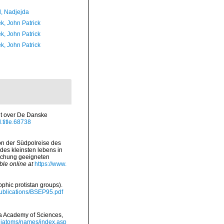
l, Nadjejda
k, John Patrick
k, John Patrick
k, John Patrick
gt over De Danske
l.title.68738
on der Südpolreise des
es kleinsten lebens in
machung geeigneten
ble online at
https://www.
ophic protistan groups).
/Publications/BSEP95.pdf
nia Academy of Sciences,
/diatoms/names/index.asp