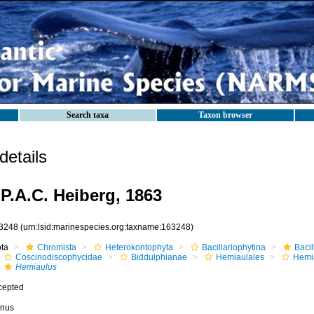
Search taxa
Taxon browser
etails
P.A.C. Heiberg, 1863
3248
(urn:lsid:marinespecies.org:taxname:163248)
ota
Chromista
Heterokontophyta
Bacillariophytina
Baci
Coscinodiscophycidae
Biddulphianae
Hemiaulales
Hemi
Hemiaulus
cepted
nus