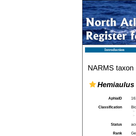
Introduction
NARMS taxon d
Hemiaulus
AphiaID
16
Classification
Bi
Status
ac
Rank
Ge