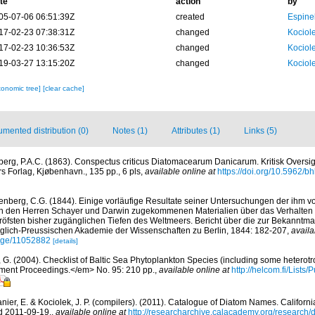
te
action
by
05-07-06 06:51:39Z
created
Espine
17-02-23 07:38:31Z
changed
Kociole
17-02-23 10:36:53Z
changed
Kociole
19-03-27 13:15:20Z
changed
Kociole
xonomic tree]
[clear cache]
mented distribution (0)
Notes (1)
Attributes (1)
Links (5)
berg, P.A.C. (1863). Conspectus criticus Diatomacearum Danicarum. Kritisk Oversi
s Forlag, Kjøbenhavn., 135 pp., 6 pls
,
available online at
https://doi.org/10.5962/bh
enberg, C.G. (1844). Einige vorläufige Resultate seiner Untersuchungen der ihm v
on den Herren Schayer und Darwin zugekommenen Materialien über das Verhalten d
öfsten bisher zugänglichen Tiefen des Weltmeers. Bericht über die zur Bekannt
glich-Preussischen Akademie der Wissenschaften zu Berlin, 1844: 182-207
,
availa
page/11052882
[details]
, G. (2004). Checklist of Baltic Sea Phytoplankton Species (including some heterotr
ment Proceedings.</em> No. 95: 210 pp.
,
available online at
http://helcom.fi/Lists
anier, E. & Kociolek, J. P. (compilers). (2011). Catalogue of Diatom Names. Califor
d 2011-09-19.
,
available online at
http://researcharchive.calacademy.org/research