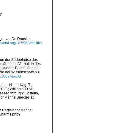
d
)
igt over De Danske
s://doi.org/10.5962/bhl.title.
von der Südpolreise des
n über das Verhalten des
ltmeers. Bericht über die
ie der Wissenschaften zu
052882
[details]
dholm, N.; Ludwig, T.;
, C.E.; Williams, D.M.;
essed through: Costello,
 of Marine Species at:
an Register of Marine
ms/narms.php?