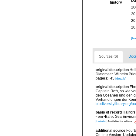
Da
history
20
20
20
20
[ta
Sources (6)
Docu
original description
Hei
Diatomeer. Wilhelm Prior
page(s): 45
[details]
original description
Ehr
Capitain Rofs, so wie v
den Oceanen und den gr
Verhandlungen der Köni
biodiversitylibrary.org/
basis of record
Hällfors
<em>Baltic Sea Environ
[details]
Available for editors
additional source
Fourt
On-line Version. Update