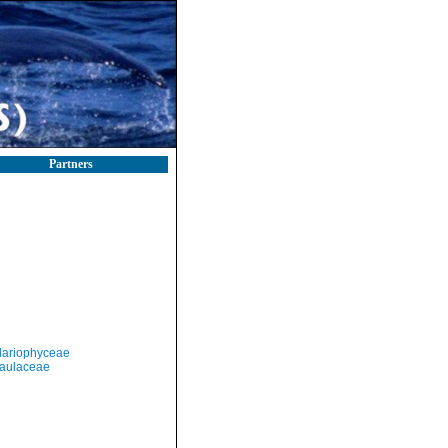
Partners
llariophyceae
aulaceae