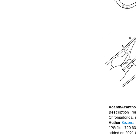
AcanthAcanthola
Description
From
Chromadorida.
Author
Bezerra,
JPG file
- 720.63
added on 2021-