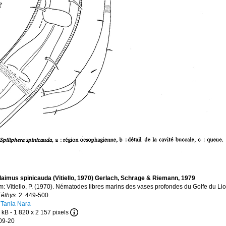
imus spinicauda (Vitiello, 1970) Gerlach, Schrage & Riemann, 1979
: Vitiello, P. (1970). Nématodes libres marins des vases profondes du Golfe du Lion
Téthys.
2: 449-500.
 Tania Nara
 kB
- 1 820 x 2 157 pixels
09-20