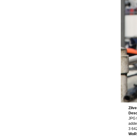
Zilv
Desc
JPG f
adde
3 64
WoR