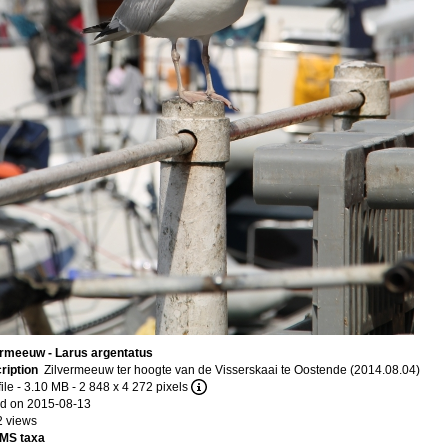
ermeeuw - Larus argentatus
ription
Zilvermeeuw ter hoogte van de Visserskaai te Oostende (2014.08.04)
ile
- 3.10 MB
- 2 848 x 4 272 pixels
d on 2015-08-13
2 views
MS taxa