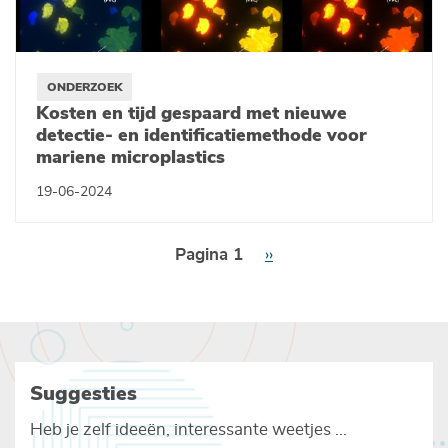
ONDERZOEK
Kosten en tijd gespaard met nieuwe
detectie- en identificatiemethode voor
mariene microplastics
19-06-2024
Paginering
Pagina 1
Volgende
››
pagina
Suggesties
Heb je zelf ideeën, interessante weetjes ...