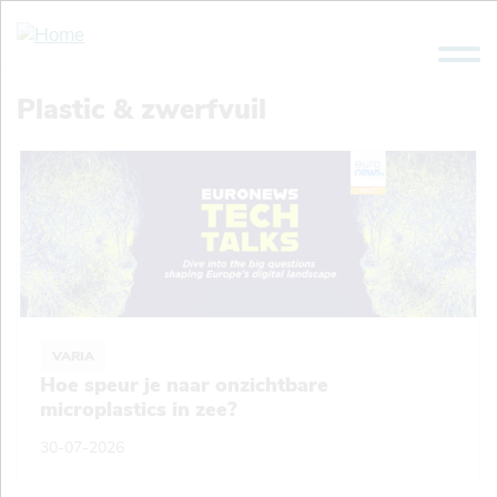
Overslaan
en
naar
de
Plastic & zwerfvuil
inhoud
gaan
VARIA
Hoe speur je naar onzichtbare
microplastics in zee?
30-07-2026