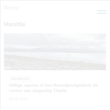
Overslaan
en
naar
de
Munitie
inhoud
gaan
UITGELICHT
Giftige sporen in het Noordpoolgebied: de
resten van slagschip Tirpitz
29-09-2025