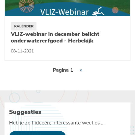
KALENDER
VLIZ-webinar in december belicht
onderwatererfgoed - Herbekijk
08-11-2021
Paginering
Pagina 1
Volgende
››
pagina
Suggesties
Heb je zelf ideeën, interessante weetjes ...