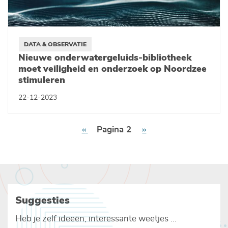
DATA & OBSERVATIE
Nieuwe onderwatergeluids-bibliotheek
moet veiligheid en onderzoek op Noordzee
stimuleren
22-12-2023
Paginering
Vorige
‹‹
Pagina 2
Volgende
››
pagina
pagina
Suggesties
Heb je zelf ideeën, interessante weetjes ...