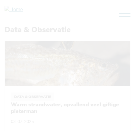
Overslaan
en
naar
de
Data & Observatie
inhoud
gaan
DATA & OBSERVATIE
Warm strandwater, opvallend veel giftige
pieterman
03-07-2025