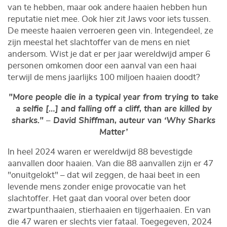
van te hebben, maar ook andere haaien hebben hun
reputatie niet mee. Ook hier zit Jaws voor iets tussen.
De meeste haaien verroeren geen vin. Integendeel, ze
zijn meestal het slachtoffer van de mens en niet
andersom. Wist je dat er per jaar wereldwijd amper 6
personen omkomen door een aanval van een haai
terwijl de mens jaarlijks 100 miljoen haaien doodt?
"More people die in a typical year from trying to take
a selfie […] and falling off a cliff, than are killed by
sharks." – David Shiffman, auteur van ‘Why Sharks
Matter’
In heel 2024 waren er wereldwijd 88 bevestigde
aanvallen door haaien. Van die 88 aanvallen zijn er 47
"onuitgelokt" – dat wil zeggen, de haai beet in een
levende mens zonder enige provocatie van het
slachtoffer. Het gaat dan vooral over beten door
zwartpunthaaien, stierhaaien en tijgerhaaien. En van
die 47 waren er slechts vier fataal. Toegegeven, 2024