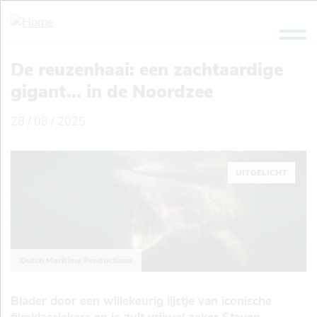
Overslaan
en
naar
de
De reuzenhaai: een zachtaardige
inhoud
gigant... in de Noordzee
gaan
28 / 08 / 2025
UITGELICHT
Dutch Maritime Productions
Blader door een willekeurig lijstje van iconische