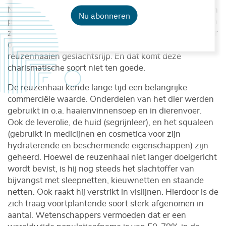
Na een lange draagtijd van 2 tot 3 jaar is het zover. Een
Nu abonneren
paar grote jongen zien het levenslicht en zijn al meteen
zelfstandig. Ze groeien langzaam en kunnen tot 50 jaar
oud worden. Pas op 12 à 16-jarige leeftijd zijn
reuzenhaaien geslachtsrijp. En dat komt deze
charismatische soort niet ten goede.
De reuzenhaai kende lange tijd een belangrijke
commerciële waarde. Onderdelen van het dier werden
gebruikt in o.a. haaienvinnensoep en in dierenvoer.
Ook de leverolie, de huid (segrijnleer), en het squaleen
(gebruikt in medicijnen en cosmetica voor zijn
hydraterende en beschermende eigenschappen) zijn
geheerd. Hoewel de reuzenhaai niet langer doelgericht
wordt bevist, is hij nog steeds het slachtoffer van
bijvangst met sleepnetten, kieuwnetten en staande
netten. Ook raakt hij verstrikt in vislijnen. Hierdoor is de
zich traag voortplantende soort sterk afgenomen in
aantal. Wetenschappers vermoeden dat er een