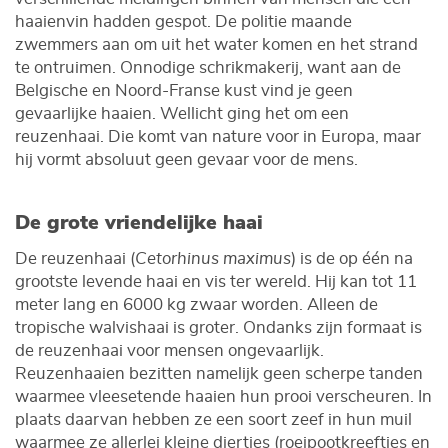
haaienvin hadden gespot. De politie maande
zwemmers aan om uit het water komen en het strand
te ontruimen. Onnodige schrikmakerij, want aan de
Belgische en Noord-Franse kust vind je geen
gevaarlijke haaien. Wellicht ging het om een
reuzenhaai. Die komt van nature voor in Europa, maar
hij vormt absoluut geen gevaar voor de mens.
De grote vriendelijke haai
De reuzenhaai (
Cetorhinus maximus
) is de op één na
grootste levende haai en vis ter wereld. Hij kan tot 11
meter lang en 6000 kg zwaar worden. Alleen de
tropische walvishaai is groter. Ondanks zijn formaat is
de reuzenhaai voor mensen ongevaarlijk.
Reuzenhaaien bezitten namelijk geen scherpe tanden
waarmee vleesetende haaien hun prooi verscheuren. In
plaats daarvan hebben ze een soort zeef in hun muil
waarmee ze allerlei kleine diertjes (roeipootkreeftjes en