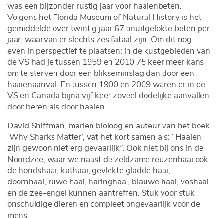
was een bijzonder rustig jaar voor haaienbeten.
Volgens het Florida Museum of Natural History is het
gemiddelde over twintig jaar 67 onuitgelokte beten per
jaar, waarvan er slechts zes fataal zijn. Om dit nog
even in perspectief te plaatsen: in de kustgebieden van
de VS had je tussen 1959 en 2010 75 keer meer kans
om te sterven door een blikseminslag dan door een
haaienaanval. En tussen 1900 en 2009 waren er in de
VS en Canada bijna vijf keer zoveel dodelijke aanvallen
door beren als door haaien.
David Shiffman, marien bioloog en auteur van het boek
‘Why Sharks Matter’, vat het kort samen als: “Haaien
zijn gewoon niet erg gevaarlijk”. Ook niet bij ons in de
Noordzee, waar we naast de zeldzame reuzenhaai ook
de hondshaai, kathaai, gevlekte gladde haai,
doornhaai, ruwe haai, haringhaai, blauwe haai, voshaai
en de zee-engel kunnen aantreffen. Stuk voor stuk
onschuldige dieren en compleet ongevaarlijk voor de
mens.