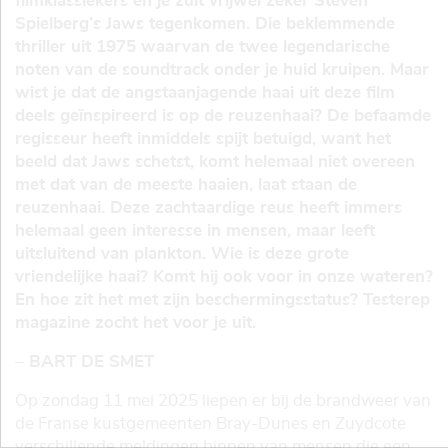
filmklassiekers en je zult vrijwel zeker Steven
Spielberg’s Jaws tegenkomen. Die beklemmende
thriller uit 1975 waarvan de twee legendarische
noten van de soundtrack onder je huid kruipen. Maar
wist je dat de angstaanjagende haai uit deze film
deels geïnspireerd is op de reuzenhaai? De befaamde
regisseur heeft inmiddels spijt betuigd, want het
beeld dat Jaws schetst, komt helemaal niet overeen
met dat van de meeste haaien, laat staan de
reuzenhaai. Deze zachtaardige reus heeft immers
helemaal geen interesse in mensen, maar leeft
uitsluitend van plankton. Wie is deze grote
vriendelijke haai? Komt hij ook voor in onze wateren?
En hoe zit het met zijn beschermingsstatus? Testerep
magazine zocht het voor je uit.
– BART DE SMET
Op zondag 11 mei 2025 liepen er bij de brandweer van
de Franse kustgemeenten Bray-Dunes en Zuydcote
verschillende meldingen binnen van mensen die een