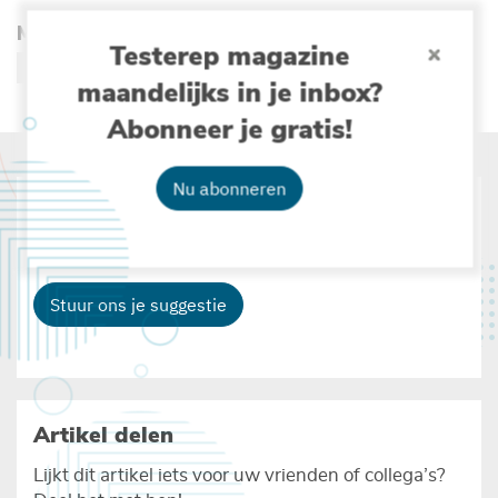
Meer lezen over :
Testerep magazine
(OVER VLIZ)
maandelijks in je inbox?
Abonneer je gratis!
Nu abonneren
Suggesties
Heb je zelf ideeën, interessante weetjes ...
Stuur ons je suggestie
Artikel delen
Lijkt dit artikel iets voor uw vrienden of collega’s?