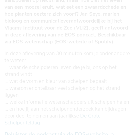
aanspoelen op het strand, maar hoe ziet het leven
van een mossel eruit, wat eet een zwaardschede en
hoe planten oesters zich voort? Jan Seys, marien
bioloog en communicatieverantwoordelijke bij het
Vlaams Instituut voor de Zee (VLIZ), geeft antwoord
in deze aflevering van de EOS podcast. Beschikbaar
via EOS wetenschap (EOS-website of Spotify).
In deze aflevering van 30 minuten kom je onder andere
te weten:
... waar de schelpdieren leven die je bij ons op het
strand vindt
... wat de vorm en kleur van schelpen bepaalt
... waarom er ontelbaar veel schelpen op het strand
liggen
... welke informatie wetenschappers uit schelpen halen
... en hoe jij aan het schelpenonderzoek kan bijdragen
door deel te nemen aan jaarlijkse
De Grote
Schelpenteldag
Beluister de podcast via de EOS-website