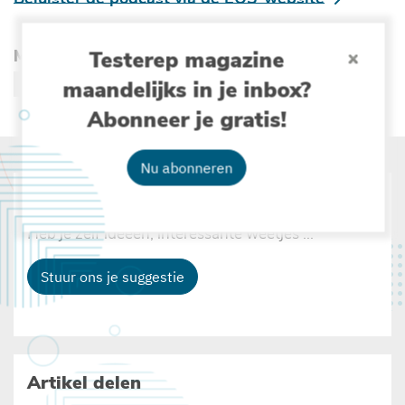
Meer lezen over :
Testerep magazine
maandelijks in je inbox?
ONGEWERVELDEN
STRAND
BIODIVERSITEIT
Abonneer je gratis!
Nu abonneren
Suggesties
Heb je zelf ideeën, interessante weetjes ...
Stuur ons je suggestie
Artikel delen