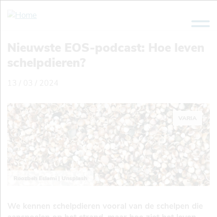
Overslaan
en
naar
de
Nieuwste EOS-podcast: Hoe leven
inhoud
schelpdieren?
gaan
13 / 03 / 2024
VARIA
Roozbeh Eslami | Unsplash
We kennen schelpdieren vooral van de schelpen die