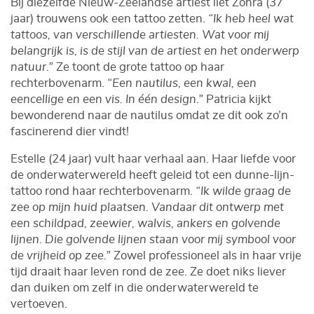
Bij diezelfde Nieuw-Zeelandse artiest liet Zohra (37
jaar) trouwens ook een tattoo zetten.
“Ik heb heel wat
tattoos, van verschillende artiesten. Wat voor mij
belangrijk is, is de stijl van de artiest en het onderwerp
natuur.”
Ze toont de grote tattoo op haar
rechterbovenarm.
“Een nautilus, een kwal, een
eencellige en een vis. In één design.”
Patricia kijkt
bewonderend naar de nautilus omdat ze dit ook zo’n
fascinerend dier vindt!
Estelle (24 jaar) vult haar verhaal aan. Haar liefde voor
de onderwaterwereld heeft geleid tot een dunne-lijn-
tattoo rond haar rechterbovenarm.
“Ik wilde graag de
zee op mijn huid plaatsen. Vandaar dit ontwerp met
een schildpad, zeewier, walvis, ankers en golvende
lijnen. Die golvende lijnen staan voor mij symbool voor
de vrijheid op zee.”
Zowel professioneel als in haar vrije
tijd draait haar leven rond de zee. Ze doet niks liever
dan duiken om zelf in die onderwaterwereld te
vertoeven.