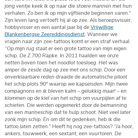
jong ventje keek ik op naar die stoere mannen met hun
verhalen. Zo ben ik op mijn vijftiende beginnen varen.”
Zijn leven lang vertoeft hij al op zee. Als beroepsvisser,
hobbyvisser en een aantal jaar bij de
Vrijwillige
Blankenbergse Zeereddingsdienst
. Wanneer we
vragen naar zijn zee-tattoos komt er een straf verhaal.
“Op mijn rug staat er een grote tattoo van mijn eigen
schip. De Z.700 Rapke. In 2011 haalden we onze
netten boven toen het noodlot toesloeg. Het was
amper de zesde dag op zee met ons schip. Door een
onverklaarbare reden draaide de automatische piloot
het schip plots 90° waarop we kapseisden. Mijn twee
compagnons en ik bleven kalm – gelukkig maar! – en
klommen op de kiel van het schip om vuurpijlen af te
schieten. Die werden opgemerkt door de bemanning
van een marineschip dat te hulp schoot. Niet veel later
zonk mijn schip. En om dit te gedenken, heb ik die
tattoo laten zetten.”
Heeft hij nog zee-tattoos?
“Ja hoor,
ankers, touwwerk, een sextant, een vuurtoren. De