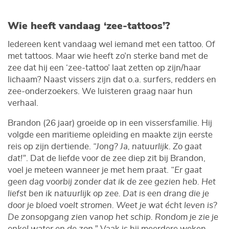
Wie heeft vandaag ‘zee-tattoos’?
Iedereen kent vandaag wel iemand met een tattoo. Of
met tattoos. Maar wie heeft zo’n sterke band met de
zee dat hij een ‘zee-tattoo’ laat zetten op zijn/haar
lichaam? Naast vissers zijn dat o.a. surfers, redders en
zee-onderzoekers. We luisteren graag naar hun
verhaal.
Brandon (26 jaar) groeide op in een vissersfamilie. Hij
volgde een maritieme opleiding en maakte zijn eerste
reis op zijn dertiende.
“Jong? Ja, natuurlijk. Zo gaat
dat!”
. Dat de liefde voor de zee diep zit bij Brandon,
voel je meteen wanneer je met hem praat.
“Er gaat
geen dag voorbij zonder dat ik de zee gezien heb. Het
liefst ben ik natuurlijk op zee. Dat is een drang die je
door je bloed voelt stromen. Weet je wat écht leven is?
De zonsopgang zien vanop het schip. Rondom je zie je
enkel water en de zon.”
Vaak is hij meerdere weken