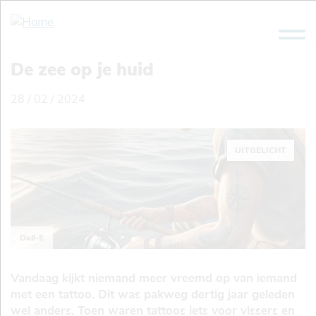
Overslaan
en
naar
de
De zee op je huid
inhoud
gaan
28 / 02 / 2024
UITGELICHT
Dall-E
Vandaag kijkt niemand meer vreemd op van iemand
met een tattoo. Dit was pakweg dertig jaar geleden
wel anders. Toen waren tattoos iets voor vissers en