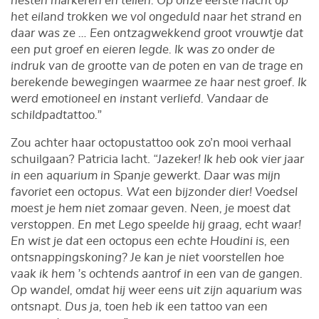
nesten markeren en tellen. Op onze eerste nacht op
het eiland trokken we vol ongeduld naar het strand en
daar was ze … Een ontzagwekkend groot vrouwtje dat
een put groef en eieren legde. Ik was zo onder de
indruk van de grootte van de poten en van de trage en
berekende bewegingen waarmee ze haar nest groef. Ik
werd emotioneel en instant verliefd. Vandaar de
schildpadtattoo.”
Zou achter haar octopustattoo ook zo’n mooi verhaal
schuilgaan? Patricia lacht.
“Jazeker! Ik heb ook vier jaar
in een aquarium in Spanje gewerkt. Daar was mijn
favoriet een octopus. Wat een bijzonder dier! Voedsel
moest je hem niet zomaar geven. Neen, je moest dat
verstoppen. En met Lego speelde hij graag, echt waar!
En wist je dat een octopus een echte Houdini is, een
ontsnappingskoning? Je kan je niet voorstellen hoe
vaak ik hem ’s ochtends aantrof in een van de gangen.
Op wandel, omdat hij weer eens uit zijn aquarium was
ontsnapt. Dus ja, toen heb ik een tattoo van een