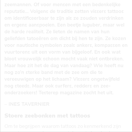
zeemannen. Of voor mensen met een bedenkelijke
reputatie... Volgens de traditie zetten vissers tattoos
om identificeerbaar te zijn als ze zouden verdrinken
en ergens aanspoelen. Een beetje luguber, maar wel
de harde realiteit. Ze lieten de namen van hun
geliefden tatoeëren om dicht bij hen te zijn. Ze kozen
voor nautische symbolen zoals ankers, kompassen en
vuurtorens uit een vorm van bijgeloof. En ook wat
bloot vrouwelijk schoon mocht vaak niet ontbreken.
Maar hoe zit het de dag van vandaag? Wie heeft nu
nog zo’n sterke band met de zee om die te
vereeuwigen op het lichaam? Vissers ongetwijfeld
nog steeds. Maar ook surfers, redders en zee-
onderzoekers! Testerep magazine zocht het uit.
– INES TAVERNIER
Stoere zeebonken met tattoos
Om te begrijpen waarom tattoos zo kenmerkend zijn