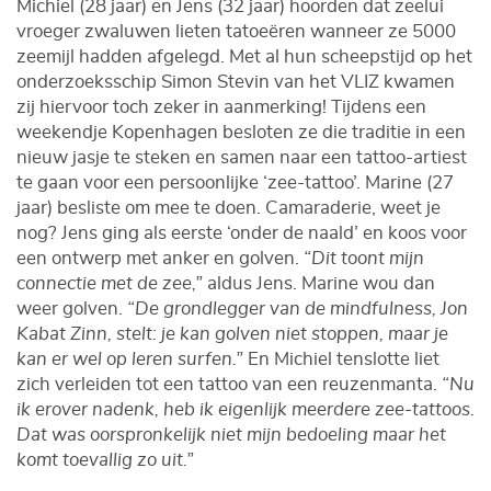
Michiel (28 jaar) en Jens (32 jaar) hoorden dat zeelui
vroeger zwaluwen lieten tatoeëren wanneer ze 5000
zeemijl hadden afgelegd. Met al hun scheepstijd op het
onderzoeksschip Simon Stevin van het VLIZ kwamen
zij hiervoor toch zeker in aanmerking! Tijdens een
weekendje Kopenhagen besloten ze die traditie in een
nieuw jasje te steken en samen naar een tattoo-artiest
te gaan voor een persoonlijke ‘zee-tattoo’. Marine (27
jaar) besliste om mee te doen. Camaraderie, weet je
nog? Jens ging als eerste ‘onder de naald’ en koos voor
een ontwerp met anker en golven.
“Dit toont mijn
connectie met de zee,”
aldus Jens. Marine wou dan
weer golven.
“De grondlegger van de mindfulness, Jon
Kabat Zinn, stelt: je kan golven niet stoppen, maar je
kan er wel op leren surfen.”
En Michiel tenslotte liet
zich verleiden tot een tattoo van een reuzenmanta.
“Nu
ik erover nadenk, heb ik eigenlijk meerdere zee-tattoos.
Dat was oorspronkelijk niet mijn bedoeling maar het
komt toevallig zo uit.”