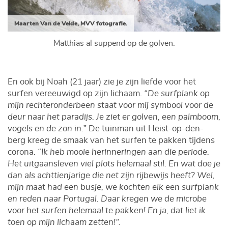
Maarten Van de Velde, MVV fotografie.
Matthias al suppend op de golven.
En ook bij Noah (21 jaar) zie je zijn liefde voor het
surfen vereeuwigd op zijn lichaam.
“De surfplank op
mijn rechteronderbeen staat voor mij symbool voor de
deur naar het paradijs. Je ziet er golven, een palmboom,
vogels en de zon in.”
De tuinman uit Heist-op-den-
berg kreeg de smaak van het surfen te pakken tijdens
corona.
“Ik heb mooie herinneringen aan die periode.
Het uitgaansleven viel plots helemaal stil. En wat doe je
dan als achttienjarige die net zijn rijbewijs heeft? Wel,
mijn maat had een busje, we kochten elk een surfplank
en reden naar Portugal. Daar kregen we de microbe
voor het surfen helemaal te pakken! En ja, dat liet ik
toen op mijn lichaam zetten!”.