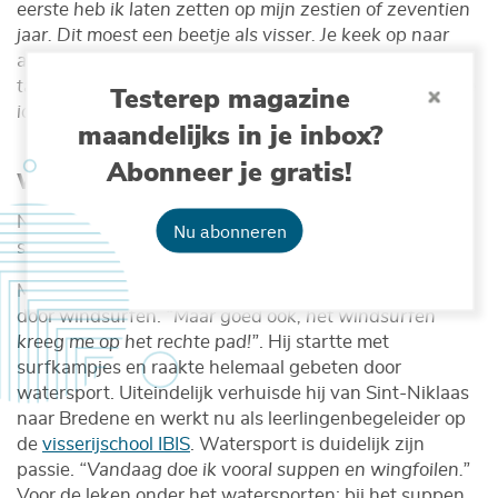
eerste heb ik laten zetten op mijn zestien of zeventien
jaar. Dit moest een beetje als visser. Je keek op naar
andere vissers en wilde zijn net als hen. En al die
tattoos staan beschreven in je monsterboekje. Om je te
Testerep magazine
identificeren mocht je verdrinken.”
maandelijks in je inbox?
Abonneer je gratis!
Watersporters
Niet alleen vissers hebben vandaag zee-tattoos, ook
Nu abonneren
surfers!
Matthias (40 jaar) raakte op zijn dertiende getriggerd
door windsurfen.
“Maar goed ook, het windsurfen
kreeg me op het rechte pad!”
. Hij startte met
surfkampjes en raakte helemaal gebeten door
watersport. Uiteindelijk verhuisde hij van Sint-Niklaas
naar Bredene en werkt nu als leerlingenbegeleider op
de
visserijschool IBIS
. Watersport is duidelijk zijn
passie.
“Vandaag doe ik vooral suppen en wingfoilen.”
Voor de leken onder het watersporten: bij het suppen