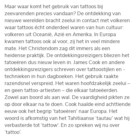
Maar waar komt het gebruik van tattoos bij
zeevarenden precies vandaan? De ontdekking van
nieuwe werelden bracht zeelui in contact met volkeren
waar tattoos écht onderdeel waren van hun cultuur:
volkeren uit Oceanië, Azië en Amerika. In Europa
kwamen tattoos ook al voor, zij het in veel mindere
mate. Het Christendom zag dit immers als een
heidense praktijk. De ontdekkingsreizigers bliezen het
tatoeëren dus nieuw leven in. James Cook en andere
ontdekkingsreizigers schreven over tattoostijlen en -
technieken in hun dagboeken. Het gebruik raakte
razendsnel verspreid. Het waren hoofdzakelijk zeelui –
en geen tattoo-artiesten – die elkaar tatoeëerden.
Zowel aan boord als aan wal. De vaardigheid pikten ze
op door elkaar na te doen. Cook haalde eind achttiende
eeuw ook het begrip ‘tatoeëren’ naar Europa. Het
woord is afkomstig van het Tahitiaanse ‘
tautau
’ wat hij
verbasterde tot ‘
tattow
’. En zo spreken wij nu over
‘
tattoo
’.