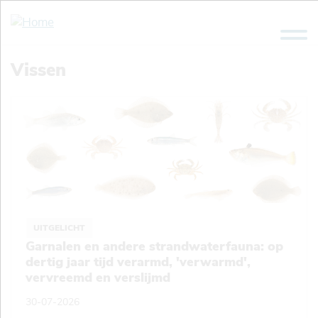
Overslaan
en
naar
de
Vissen
inhoud
gaan
UITGELICHT
Garnalen en andere strandwaterfauna: op
dertig jaar tijd verarmd, 'verwarmd',
vervreemd en verslijmd
30-07-2026