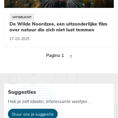
UITGELICHT
De Wilde Noordzee, een uitzonderlijke film
over natuur die zich niet laat temmen
27-03-2025
Paginering
Pagina 1
Volgende
››
pagina
Suggesties
Heb je zelf ideeën, interessante weetjes ...
Stuur ons je suggestie