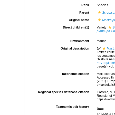
Rank
Species
Parent
Scrobicu
Original name
Mactra p
Direct children (1)
Variety
S
plana
(da Co
Environment
marine
Original description
(of
Mactr
Lettres écri
les coutumes
l'histoire nat
rary.org/ite
page(s): vol.
Taxonomic citation
MolluscaBas
Accessed thro
(2021) Europ
p=taxdetail
Regional species database citation
Costello, M.J
Register of 
https://www.
Taxonomic edit history
Date
2014-01-31 