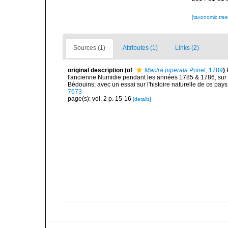
[taxonomic tre
Sources (1)
Attributes (1)
Links (2)
original description
(of
Mactra piperata
Poiret, 1789
)
l'ancienne Numidie pendant les années 1785 & 1786, sur 
Bédouins; avec un essai sur l'histoire naturelle de ce pays,
7673
page(s): vol. 2 p. 15-16
[details]