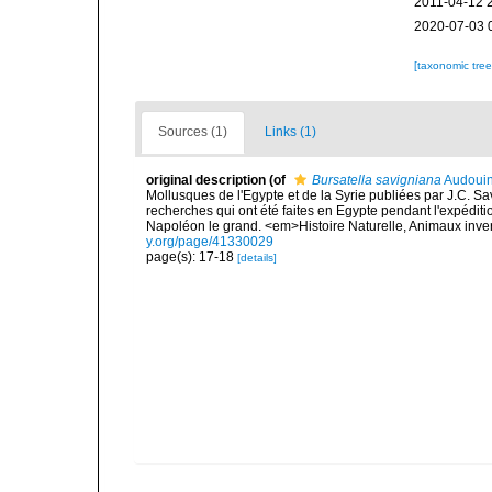
2011-04-12 
2020-07-03 
[taxonomic tre
Sources (1)
Links (1)
original description
(of
Bursatella savigniana
Audouin
Mollusques de l'Egypte et de la Syrie publiées par J.C. Sav
recherches qui ont été faites en Egypte pendant l'expéditi
Napoléon le grand. <em>Histoire Naturelle, Animaux inver
y.org/page/41330029
page(s): 17-18
[details]