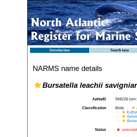
Introduction
Search taxa
NARMS name details
Bursatella leachii savignia
AphiaID
568226
(urn
Classification
Biota
Euthy
Aplys
Bursat
Status
unaccep