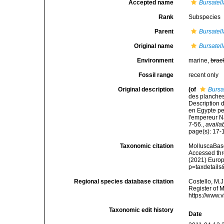
Accepted name
Bursatell
Rank
Subspecies
Parent
Bursatell
Original name
Bursatel
Environment
marine,
brac
Fossil range
recent only
Original description
(of
Bursa
des planches 
Description d
en Egypte pen
l'empereur N
7-56.
,
availa
page(s): 17
Taxonomic citation
MolluscaBas
Accessed thro
(2021) Europ
p=taxdetail
Regional species database citation
Costello, M.J
Register of 
https://www.
Taxonomic edit history
Date