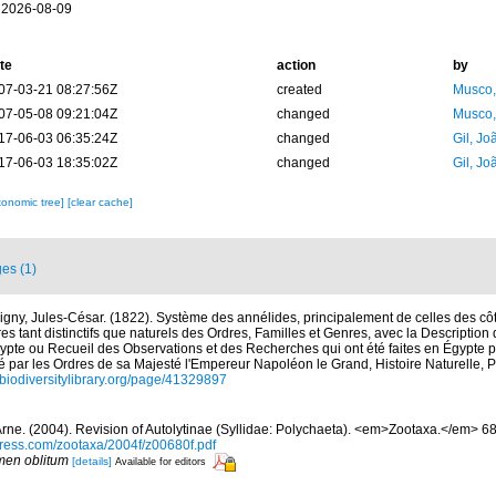
 2026-08-09
te
action
by
07-03-21 08:27:56Z
created
Musco,
07-05-08 09:21:04Z
changed
Musco,
17-06-03 06:35:24Z
changed
Gil, Jo
17-06-03 18:35:02Z
changed
Gil, Jo
xonomic tree]
[clear cache]
es (1)
igny, Jules-César. (1822). Système des annélides, principalement de celles des côt
ères tant distinctifs que naturels des Ordres, Familles et Genres, avec la Descriptio
ypte ou Recueil des Observations et des Recherches qui ont été faites en Égypte p
é par les Ordres de sa Majesté l'Empereur Napoléon le Grand, Histoire Naturelle, 
//biodiversitylibrary.org/page/41329897
rne. (2004). Revision of Autolytinae (Syllidae: Polychaeta). <em>Zootaxa.</em> 68
ress.com/zootaxa/2004f/z00680f.pdf
en oblitum
[details]
Available for editors