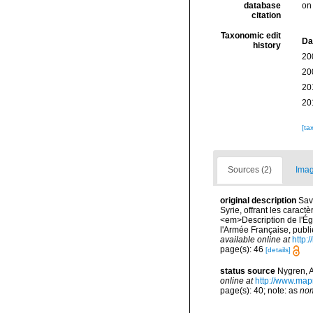
database
on
citation
Taxonomic edit
Da
history
20
20
20
20
[ta
Sources (2)
Imag
original description
Sav
Syrie, offrant les caract
<em>Description de l'Ég
l'Armée Française, publi
available online at
http:
page(s): 46
[details]
status source
Nygren, A
online at
http://www.map
page(s): 40; note: as
nom