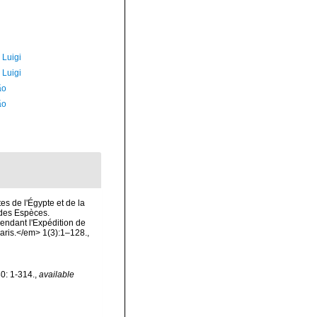
 Luigi
 Luigi
ão
ão
es de l'Égypte et de la
n des Espèces.
endant l'Expédition de
Paris.</em> 1(3):1–128.
,
0: 1-314.
,
available