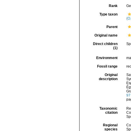
Rank
Ge
Type taxon
(O.
Parent
Original name
Direct children
Sp
(1)
Environment
ma
Fossil range
re
Original
Sa
description
Syr
Es
Ég
Gra
97
pa
Taxonomic
Re
citation
Cos
Sp
Regional
Cos
species
Sp