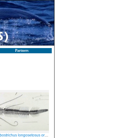
Partners
richus longosetosus original plate in sted, 1843