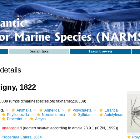
Search taxa
Taxon browser
etails
igny, 1822
8339
(urn:lsid:marinespecies.org:taxname:238339)
ota
Animalia
Annelida
Polychaeta
Errantia
Phyllodocida
Nereidiformia
Syllidae
Autolytinae
Procerini
Amytis
unaccepted
(
nomen oblitum
according to Article 23.9.1 (ICZN, 1999))
Proceraea
Ehlers, 1864
Polybost