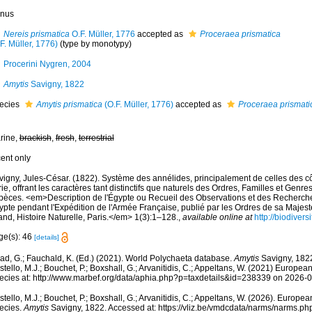
nus
Nereis prismatica
O.F. Müller, 1776
accepted as
Proceraea prismatica
F. Müller, 1776)
(type by monotypy)
Procerini Nygren, 2004
Amytis
Savigny, 1822
ecies
Amytis prismatica
(O.F. Müller, 1776)
accepted as
Proceraea prismati
rine,
brackish
,
fresh
,
terrestrial
cent only
vigny, Jules-César. (1822). Système des annélides, principalement de celles des côt
ie, offrant les caractères tant distinctifs que naturels des Ordres, Familles et Genre
pèces. <em>Description de l'Égypte ou Recueil des Observations et des Recherches
ypte pendant l'Expédition de l'Armée Française, publié par les Ordres de sa Majes
nd, Histoire Naturelle, Paris.</em> 1(3):1–128.
,
available online at
http://biodiver
ge(s): 46
[details]
ad, G.; Fauchald, K. (Ed.) (2021). World Polychaeta database.
Amytis
Savigny, 1822
tello, M.J.; Bouchet, P.; Boxshall, G.; Arvanitidis, C.; Appeltans, W. (2021) Europea
ecies at: http://www.marbef.org/data/aphia.php?p=taxdetails&id=238339 on 2026-
tello, M.J.; Bouchet, P.; Boxshall, G.; Arvanitidis, C.; Appeltans, W. (2026). Europe
ecies.
Amytis
Savigny, 1822. Accessed at: https://vliz.be/vmdcdata/narms/narms.p