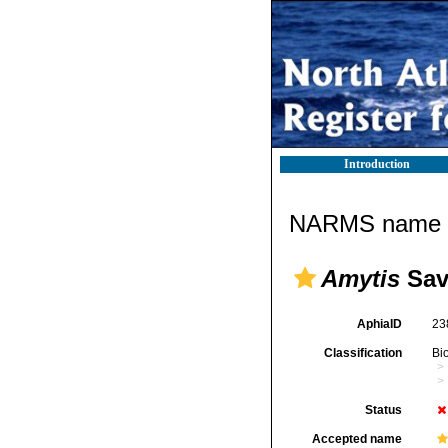
Introduction
NARMS name d
Amytis
Sav
AphiaID
23
Classification
Bi
Status
Accepted name