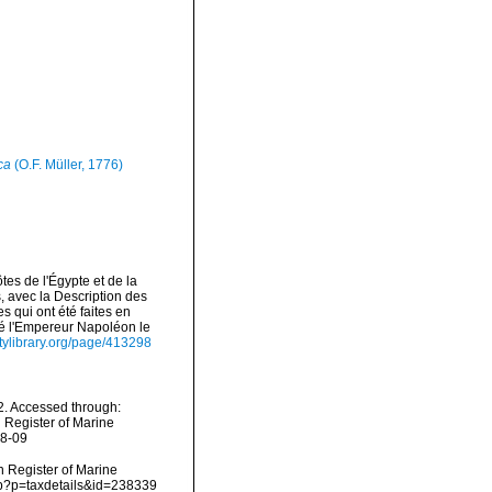
ca
(O.F. Müller, 1776)
es de l'Égypte et de la
s, avec la Description des
 qui ont été faites en
té l'Empereur Napoléon le
sitylibrary.org/page/413298
. Accessed through:
n Register of Marine
08-09
an Register of Marine
hp?p=taxdetails&id=238339