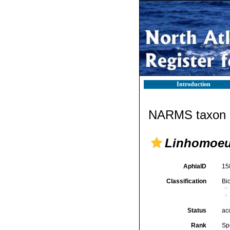
Introduction
NARMS taxon d
Linhomoeu
AphiaID
15
Classification
Bi
Status
ac
Rank
Sp