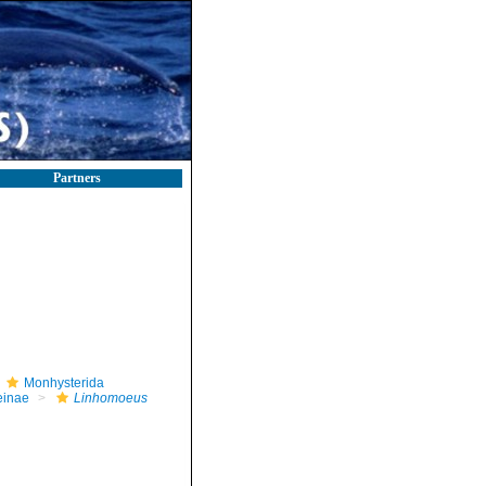
Partners
Monhysterida
einae
Linhomoeus