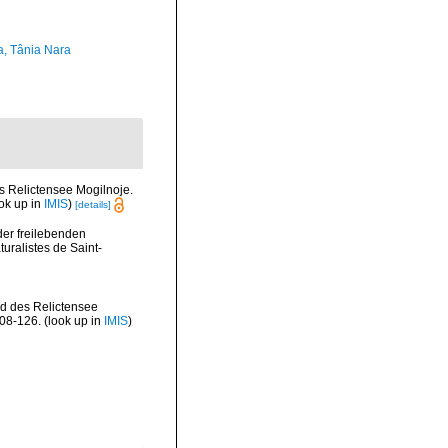
a, Tânia Nara
s Relictensee Mogilnoje.
ok up in
IMIS
)
[details]
der freilebenden
uralistes de Saint-
nd des Relictensee
108-126.
(look up in
IMIS
)