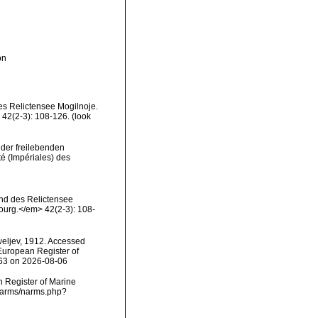
on
es Relictensee Mogilnoje.
 42(2-3): 108-126.
(look
 der freilebenden
é (Impériales) des
und des Relictensee
ourg.</em> 42(2-3): 108-
ljev, 1912. Accessed
) European Register of
963 on 2026-08-06
an Register of Marine
/narms/narms.php?