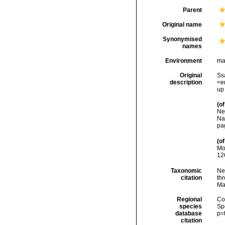
Parent
Original name
Synonymised
names
Environment
ma
Original
Ss
description
<e
up
(of
Ne
Na
pa
(of
Mo
12
Taxonomic
Ne
citation
thr
Ma
Regional
Cos
species
Sp
database
p=
citation