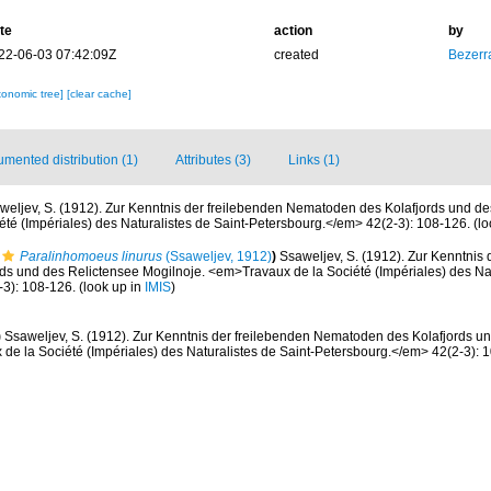
te
action
by
22-06-03 07:42:09Z
created
Bezerr
xonomic tree]
[clear cache]
mented distribution (1)
Attributes (3)
Links (1)
weljev, S. (1912). Zur Kenntnis der freilebenden Nematoden des Kolafjords und de
té (Impériales) des Naturalistes de Saint-Petersbourg.</em> 42(2-3): 108-126.
(lo
Paralinhomoeus linurus
(Ssaweljev, 1912)
)
Ssaweljev, S. (1912). Zur Kenntnis 
s und des Relictensee Mogilnoje. <em>Travaux de la Société (Impériales) des Nat
3): 108-126.
(look up in
IMIS
)
)
Ssaweljev, S. (1912). Zur Kenntnis der freilebenden Nematoden des Kolafjords u
de la Société (Impériales) des Naturalistes de Saint-Petersbourg.</em> 42(2-3): 