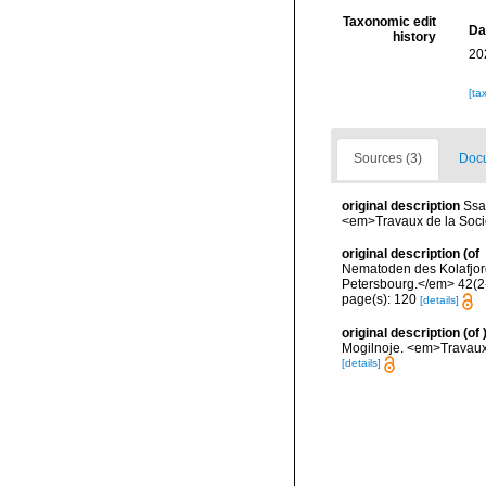
Taxonomic edit
Da
history
20
[ta
Sources (3)
Docu
original description
Ssa
<em>Travaux de la Socié
original description
(of
Nematoden des Kolafjord
Petersbourg.</em> 42(2-
page(s): 120
[details]
original description
(of
Mogilnoje. <em>Travaux 
[details]