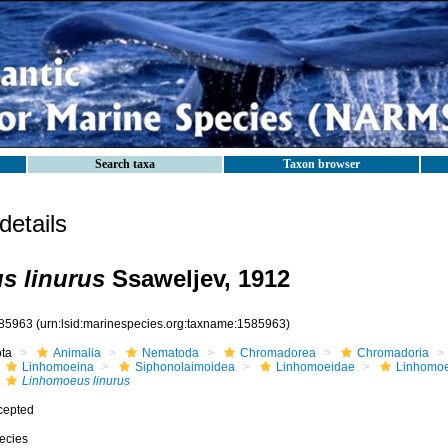
Search taxa
Taxon browser
etails
s linurus
Ssaweljev, 1912
85963
(urn:lsid:marinespecies.org:taxname:1585963)
ota
Animalia
Nematoda
Chromadorea
Chromadoria
Linhomoeina
Siphonolaimoidea
Linhomoeidae
Linhomo
Linhomoeus linurus
cepted
ecies