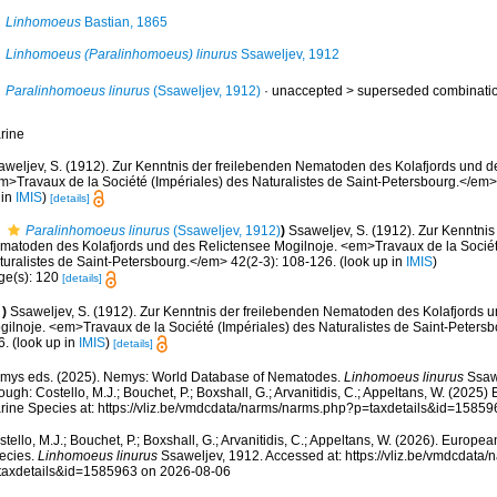
Linhomoeus
Bastian, 1865
Linhomoeus (Paralinhomoeus) linurus
Ssaweljev, 1912
Paralinhomoeus linurus
(Ssaweljev, 1912)
· unaccepted >
superseded combinati
rine
aweljev, S. (1912). Zur Kenntnis der freilebenden Nematoden des Kolafjords und d
m>Travaux de la Société (Impériales) des Naturalistes de Saint-Petersbourg.</em>
 in
IMIS
)
[details]
Paralinhomoeus linurus
(Ssaweljev, 1912)
)
Ssaweljev, S. (1912). Zur Kenntnis
matoden des Kolafjords und des Relictensee Mogilnoje. <em>Travaux de la Sociét
turalistes de Saint-Petersbourg.</em> 42(2-3): 108-126.
(look up in
IMIS
)
ge(s): 120
[details]
)
Ssaweljev, S. (1912). Zur Kenntnis der freilebenden Nematoden des Kolafjords 
gilnoje. <em>Travaux de la Société (Impériales) des Naturalistes de Saint-Petersb
6.
(look up in
IMIS
)
[details]
mys eds. (2025). Nemys: World Database of Nematodes.
Linhomoeus linurus
Ssawe
ough: Costello, M.J.; Bouchet, P.; Boxshall, G.; Arvanitidis, C.; Appeltans, W. (2025
rine Species at: https://vliz.be/vmdcdata/narms/narms.php?p=taxdetails&id=1585
tello, M.J.; Bouchet, P.; Boxshall, G.; Arvanitidis, C.; Appeltans, W. (2026). Europe
ecies.
Linhomoeus linurus
Ssaweljev, 1912. Accessed at: https://vliz.be/vmdcdata
taxdetails&id=1585963 on 2026-08-06