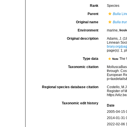
Rank
Species
Parent
Bulla
Lin
Original name
Bulla tru
Environment
marine,
fres
Original description
Adams, J. (1
Linnean Soci
brary.org/p
page(s): 1; pl
Type data
The 
Note
Taxonomic citation
MolluscaBas
through: Cost
European Reg
p=taxdetail
Regional species database citation
Costello, M.J
Register of 
https://vliz
Taxonomic edit history
Date
2005-04-15 
2014-01-31 
2022-02-06 