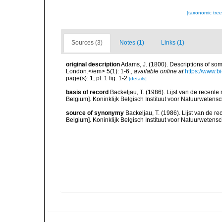
[taxonomic tre
Sources (3)
Notes (1)
Links (1)
original description
Adams, J. (1800). Descriptions of som
London.</em> 5(1): 1-6.
,
available online at
https://www.b
page(s): 1; pl. 1 fig. 1-2
[details]
basis of record
Backeljau, T. (1986). Lijst van de recente
Belgium]. Koninklijk Belgisch Instituut voor Natuurwetens
source of synonymy
Backeljau, T. (1986). Lijst van de r
Belgium]. Koninklijk Belgisch Instituut voor Natuurwetens