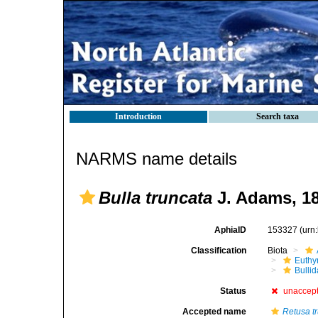
Introduction
Search taxa
NARMS name details
Bulla truncata
J. Adams, 1
AphiaID
153327
(urn
Classification
Biota
Euthy
Bulli
Status
unaccep
Accepted name
Retusa t