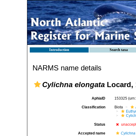
Introduction
Search taxa
NARMS name details
Cylichna elongata
Locard, 
AphiaID
153325
(urn
Classification
Biota
Euthy
Cylic
Status
unaccep
Accepted name
Cylichna