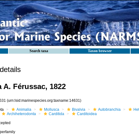
Search taxa
Taxon browser
etails
a A. Férussac, 1822
631
(urn:lsid:marinespecies.org:taxname:14631)
ota
Animalia
Mollusca
Bivalvia
Autobranchia
He
Archiheterodonta
Carditida
Carditoidea
cepted
perfamily