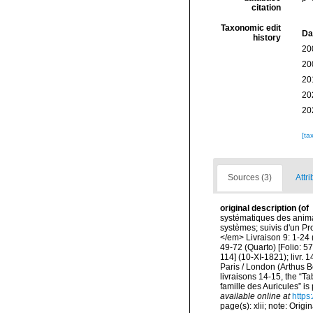
citation
Taxonomic edit
Da
history
20
20
20
20
20
[ta
Sources (3)
Attri
original description
(of
systématiques des anima
systèmes; suivis d'un Pr
</em> Livraison 9: 1-24 (Q
49-72 (Quarto) [Folio: 57-
114] (10-XI-1821); livr. 14
Paris / London (Arthus B
livraisons 14-15, the “T
famille des Auricules” is
available online at
https
page(s): xlii; note: Origi