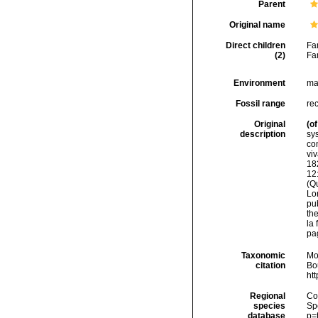
Parent
Original name
Direct children
Fa
(2)
Fa
Environment
ma
Fossil range
rec
Original
(of
description
sy
co
viv
182
12:
(Qu
Lo
pub
the
la 
pag
Taxonomic
Mo
citation
Bou
ht
Regional
Cos
species
Sp
database
p=