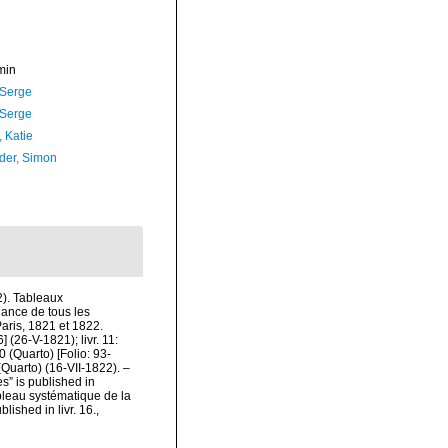
min
 Serge
 Serge
, Katie
der, Simon
2). Tableaux
dance de tous les
aris, 1821 et 1822.
] (26-V-1821); livr. 11:
0 (Quarto) [Folio: 93-
7 (Quarto) (16-VII-1822). –
s” is published in
ableau systématique de la
lished in livr. 16.
,