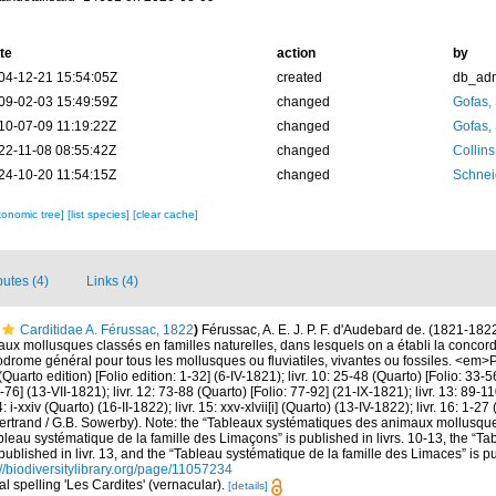
te
action
by
04-12-21 15:54:05Z
created
db_ad
09-02-03 15:49:59Z
changed
Gofas,
10-07-09 11:19:22Z
changed
Gofas,
22-11-08 08:55:42Z
changed
Collins
24-10-20 11:54:15Z
changed
Schnei
xonomic tree]
[list species]
[clear cache]
butes (4)
Links (4)
Carditidae A. Férussac, 1822
)
Férussac, A. E. J. P. F. d'Audebard de. (1821-182
ux mollusques classés en familles naturelles, dans lesquels on a établi la concor
odrome général pour tous les mollusques ou fluviatiles, vivantes ou fossiles. <em>P
uarto edition) [Folio edition: 1-32] (6-IV-1821); livr. 10: 25-48 (Quarto) [Folio: 33-56
76] (13-VII-1821); livr. 12: 73-88 (Quarto) [Folio: 77-92] (21-IX-1821); livr. 13: 89-11
: i-xxiv (Quarto) (16-II-1822); livr. 15: xxv-xlvii[i] (Quarto) (13-IV-1822); livr. 16: 1-2
ertrand / G.B. Sowerby). Note: the “Tableaux systématiques des animaux mollusque
ableau systématique de la famille des Limaçons” is published in livrs. 10-13, the “T
 published in livr. 13, and the “Tableau systématique de la famille des Limaces” is pub
://biodiversitylibrary.org/page/11057234
nal spelling 'Les Cardites' (vernacular).
[details]