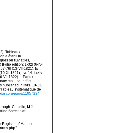
22). Tableaux
n a établi la
ues ou fluviatiles,
[Folio edition: 1-32] (6-IV-
 57-76] (13-VII-1821); livr.
10-XI-1821); livr. 14: i-xxiv
16-VII-1822). – Paris /
maux mollusques” is
 published in livrs. 10-13,
e “Tableau systématique de
library.org/page/11057234
ough: Costello, M.J.;
arine Species at:
an Register of Marine
/narms.php?