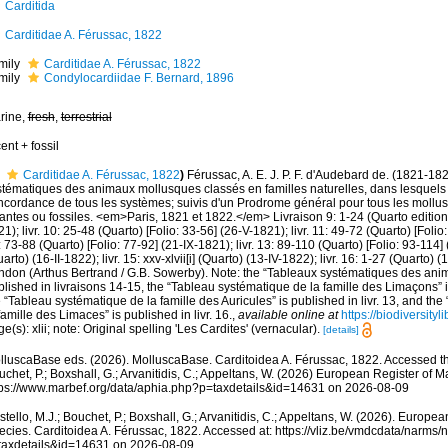
Carditida
Carditidae A. Férussac, 1822
mily
Carditidae A. Férussac, 1822
mily
Condylocardiidae F. Bernard, 1896
rine,
fresh
,
terrestrial
ent + fossil
Carditidae A. Férussac, 1822
)
Férussac, A. E. J. P. F. d'Audebard de. (1821-18
stématiques des animaux mollusques classés en familles naturelles, dans lesquels o
ncordance de tous les systèmes; suivis d'un Prodrome général pour tous les mollusq
antes ou fossiles. <em>Paris, 1821 et 1822.</em> Livraison 9: 1-24 (Quarto edition) 
1); livr. 10: 25-48 (Quarto) [Folio: 33-56] (26-V-1821); livr. 11: 49-72 (Quarto) [Folio:
 73-88 (Quarto) [Folio: 77-92] (21-IX-1821); livr. 13: 89-110 (Quarto) [Folio: 93-114] (
arto) (16-II-1822); livr. 15: xxv-xlvii[i] (Quarto) (13-IV-1822); livr. 16: 1-27 (Quarto) (
ndon (Arthus Bertrand / G.B. Sowerby). Note: the “Tableaux systématiques des ani
lished in livraisons 14-15, the “Tableau systématique de la famille des Limaçons” is
 “Tableau systématique de la famille des Auricules” is published in livr. 13, and th
famille des Limaces” is published in livr. 16.
,
available online at
https://biodiversity
e(s): xlii; note: Original spelling 'Les Cardites' (vernacular).
[details]
lluscaBase eds. (2026). MolluscaBase. Carditoidea A. Férussac, 1822. Accessed thr
chet, P.; Boxshall, G.; Arvanitidis, C.; Appeltans, W. (2026) European Register of M
tps://www.marbef.org/data/aphia.php?p=taxdetails&id=14631 on 2026-08-09
tello, M.J.; Bouchet, P.; Boxshall, G.; Arvanitidis, C.; Appeltans, W. (2026). Europe
ecies. Carditoidea A. Férussac, 1822. Accessed at: https://vliz.be/vmdcdata/narms
taxdetails&id=14631 on 2026-08-09