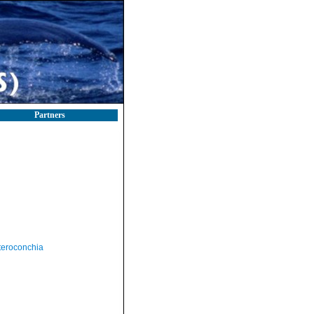
Partners
teroconchia