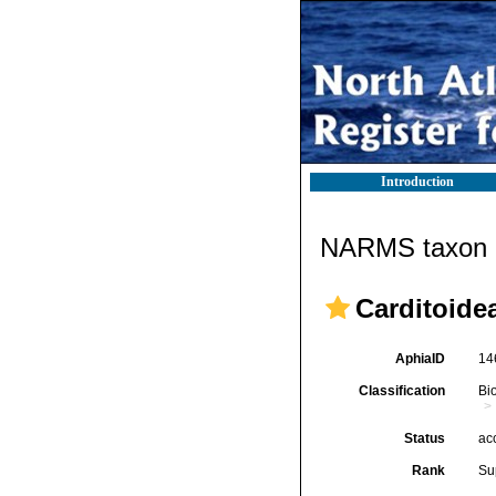
Introduction
NARMS taxon d
Carditoide
AphiaID
14
Classification
Bi
Status
ac
Rank
Su