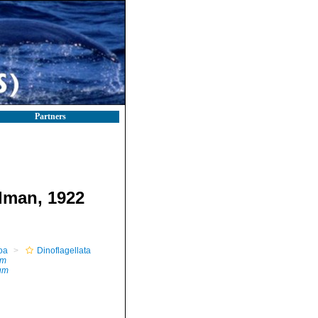
Partners
man, 1922
oa
Dinoflagellata
um
um