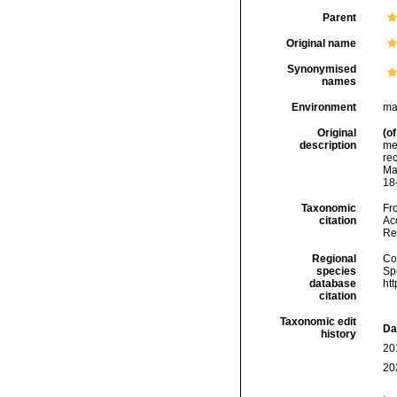
Parent
Original name
Synonymised
names
Environment
ma
Original
(of
description
me
rec
Maj
18
Taxonomic
Fro
citation
Acc
Re
Regional
Cos
species
Sp
database
ht
citation
Taxonomic edit
Da
history
20
20