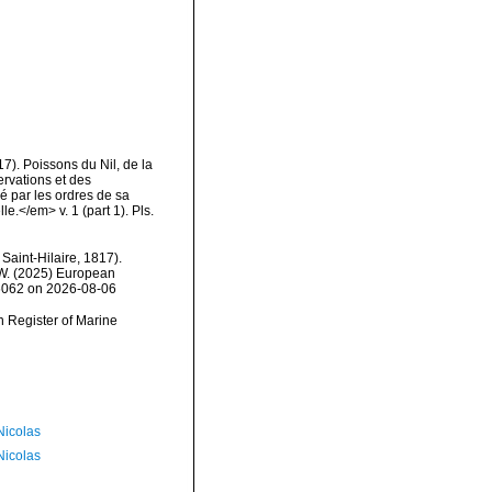
817). Poissons du Nil, de la
rvations et des
ié par les ordres de sa
e.</em> v. 1 (part 1). Pls.
Saint-Hilaire, 1817).
, W. (2025) European
16062 on 2026-08-06
an Register of Marine
 Nicolas
 Nicolas