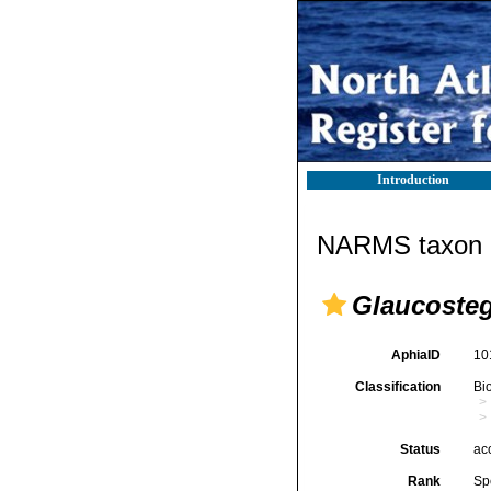
Introduction
NARMS taxon d
Glaucoste
AphiaID
10
Classification
Bi
Status
ac
Rank
Sp