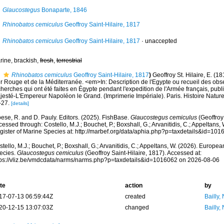
Glaucostegus
Bonaparte, 1846
Rhinobatos cemiculus
Geoffroy Saint-Hilaire, 1817
Rhinobatos cemiculus
Geoffroy Saint-Hilaire, 1817
·
unaccepted
rine, brackish,
fresh
,
terrestrial
Rhinobatos cemiculus
Geoffroy Saint-Hilaire, 1817
)
Geoffroy St. Hilaire, E. (1
r Rouge et de la Méditerranée. <em>In: Description de l'Egypte ou recueil des obse
herches qui ont été faites en Égypte pendant l'expedition de l'Armée français, publ
esté-L'Empereur Napoléon le Grand. (Imprimerie Impériale). Paris. Histoire Naturell
-27.
[details]
ese, R. and D. Pauly. Editors. (2025). FishBase.
Glaucostegus cemiculus
(Geoffroy 
essed through: Costello, M.J.; Bouchet, P.; Boxshall, G.; Arvanitidis, C.; Appeltans
gister of Marine Species at: http://marbef.org/data/aphia.php?p=taxdetails&id=10
tello, M.J.; Bouchet, P.; Boxshall, G.; Arvanitidis, C.; Appeltans, W. (2026). Europe
ecies.
Glaucostegus cemiculus
(Geoffroy Saint-Hilaire, 1817). Accessed at:
tps://vliz.be/vmdcdata/narms/narms.php?p=taxdetails&id=1016062 on 2026-08-06
te
action
by
17-07-13 06:59:44Z
created
Bailly,
20-12-15 13:07:03Z
changed
Bailly,