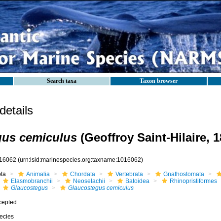
Search taxa
Taxon browser
etails
gus cemiculus
(Geoffroy Saint-Hilaire, 1
16062
(urn:lsid:marinespecies.org:taxname:1016062)
ota
Animalia
Chordata
Vertebrata
Gnathostomata
Elasmobranchii
Neoselachii
Batoidea
Rhinopristiformes
Glaucostegus
Glaucostegus cemiculus
cepted
ecies