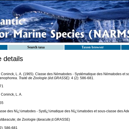
Search taxa
Taxon browser
details
 Coninck, L. A. (1965). Classe des Nématodes - Systématique des Nématodes et s
enophorea.
Traité de Zoologie (éd.GRASSE).
4 (2): 586-681.
71
 Coninck, L. A.
65
asse des Nï¿½matodes - Systï¿½matique des Nï¿½matodes et sous-classe des A
ait&eacute; de Zoologie (&eacute;d.GRASSE)
(2): 586-681