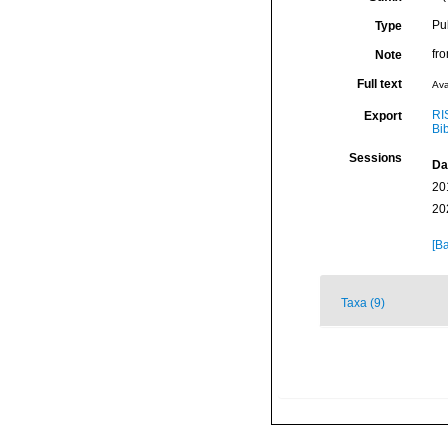
Pu
Type
fr
Note
Full text
Ava
RI
Export
Bi
Sessions
Da
20
20
[Ba
Taxa (9)