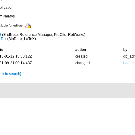
blication
om NeMys
ilable for editors
S
(EndNote, Reference Manager, ProCite, RefWorks)
bTex
(BibDesk, LaTeX)
te
action
by
13-01-12 18:30:12Z
created
db_ad
21-09-21 00:14:43Z
changed
Leduc,
ck to search]