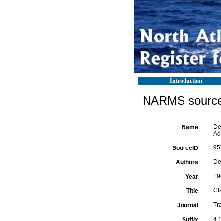
Introduction
NARMS source 
De
Name
Ad
95
SourceID
De
Authors
19
Year
Cl
Title
Tr
Journal
4 
Suffix