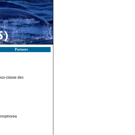
Partners
ous-classe des
denophorea