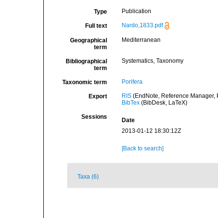
Publication
Type
Nardo,1833.pdf
Full text
Mediterranean
Geographical
term
Systematics, Taxonomy
Bibliographical
term
Porifera
Taxonomic term
RIS
(EndNote, Reference Manager, P
Export
BibTex
(BibDesk, LaTeX)
Sessions
Date
2013-01-12 18:30:12Z
[Back to search]
Taxa (6)