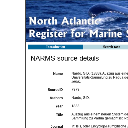
Introduction
Search taxa
NARMS source details
Nardo, G.D. (1833). Auszug aus ein
Name
Universitäts-Sammlung zu Padua gem
Jena).
7979
SourceID
Nardo, G.D.
Authors
1833
Year
Auszug aus einem neuen System der S
Title
Sammlung zu Padua gemacht ist. Pp
In: Isis, oder Encyclop&auml;dische 
Journal