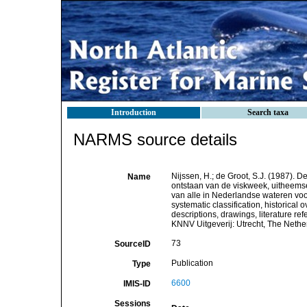
Introduction
Search taxa
NARMS source details
Nijssen, H.; de Groot, S.J. (1987). D
Name
ontstaan van de viskweek, uitheemse 
van alle in Nederlandse wateren voo
systematic classification, historical 
descriptions, drawings, literature re
KNNV Uitgeverij: Utrecht, The Nethe
73
SourceID
Publication
Type
6600
IMIS-ID
Sessions