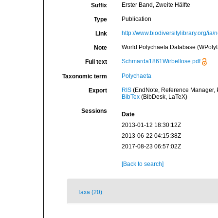
Erster Band, Zweite Hälfte
Suffix
Publication
Type
http://www.biodiversitylibrary.org/
Link
World Polychaeta Database (WPoly
Note
Schmarda1861Wirbellose.pdf
Full text
Polychaeta
Taxonomic term
RIS
(EndNote, Reference Manager, P
Export
BibTex
(BibDesk, LaTeX)
Sessions
Date
2013-01-12 18:30:12Z
2013-06-22 04:15:38Z
2017-08-23 06:57:02Z
[Back to search]
Taxa (20)