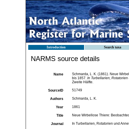
Introduction
Search taxa
NARMS source details
Schmarda, L. K. (1861). Neue Wirbe
Name
bis 1857.
In Turbellarien, Rotatorie
Zweite Hälfte.
51749
SourceID
Schmarda, L. K.
Authors
1861
Year
Neue Wirbellose Thiere: Beobachted
Title
In Turbellarien, Rotatorien und Ann
Journal