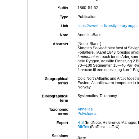
1860: 54-62
Suffix
Publication
Type
https://www.biodiversitylibrary.org
Link
AnnelidaBase
Note
[None. Starts:]
Abstract
Slægten
Polynoë
blev først af Savign
Forfattere. I Aaret 1843 foreslog imid
Lepidonotus
Leach for de Arter, so
hele Ryggen, adskilte Finner, og 2 
70—100 Segmenter, 15—40 Par Rygsk
forvoxne til een eneste, og kun 1 Bu
Cold North Atlantic and Arctic togeth
Geographical
Eastern Atlantic warm temperate to 
terms
Norway
Systematics, Taxonomy
Bibliographical
term
Annelida
Taxonomic
Polychaeta
terms
RIS
(EndNote, Reference Manager, P
Export
BibTex
(BibDesk, LaTeX)
Sessions
Date