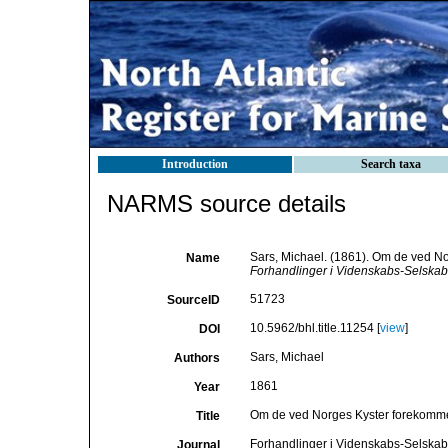
Introduction
Search taxa
NARMS source details
Sars, Michael. (1861). Om de ved N
Name
Forhandlinger i Videnskabs-Selskabet
51723
SourceID
10.5962/bhl.title.11254 [
view
]
DOI
Sars, Michael
Authors
1861
Year
Om de ved Norges Kyster forekommen
Title
Forhandlinger i Videnskabs-Selskabe
Journal