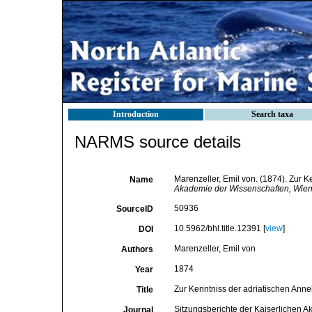
Introduction
Search taxa
NARMS source details
Marenzeller, Emil von. (1874). Zur K
Name
Akademie der Wissenschaften, Wien.
50936
SourceID
10.5962/bhl.title.12391 [
view
]
DOI
Marenzeller, Emil von
Authors
1874
Year
Zur Kenntniss der adriatischen Anne
Title
Sitzungsberichte der Kaiserlichen 
Journal