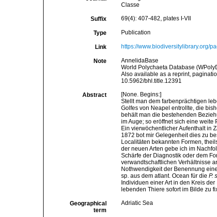
Classe
69(4): 407-482, plates I-VII
Suffix
Publication
Type
https://www.biodiversitylibrary.org/
Link
AnnelidaBase
Note
World Polychaeta Database (WPoly
Also available as a reprint, paginati
10.5962/bhl.title.12391
[None. Begins:]
Abstract
Stellt man dem farbenprächtigen le
Golfes von Neapel entrollte, die bis
behält man die bestehenden Bezieh
im Auge; so eröffnet sich eine weit
Ein vierwöchentlicher Aufenthalt in
1872 bot mir Gelegenheit dies zu be
Localitäten bekannten Formen, thei
der neuen Arten gebe ich im Nachf
Schärfe der Diagnostik oder dem For
verwandtschaftlichen Verhältnisse a
Nothwendigkeit der Benennung einer 
sp. aus dem atlant. Ocean für die
P. 
Individuen einer Art in den Kreis d
lebenden Thiere sofort im Bilde zu fi
Adriatic Sea
Geographical
term