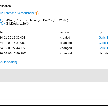
blication
92-Lohmann-Vorbericht.pdf
S
(EndNote, Reference Manager, ProCite, RefWorks)
bTex
(BibDesk, LaTeX)
te
action
by
24-11-29 12:32:40Z
created
Garic,
24-12-01 15:31:08Z
changed
Garic,
24-12-01 22:44:17Z
changed
Garic,
26-02-09 17:59:20Z
changed
db_ad
ck to search]