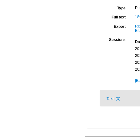
Pu
Type
18
Full text
RI
Export
Bi
Sessions
Da
20
20
20
20
[Ba
Taxa (3)