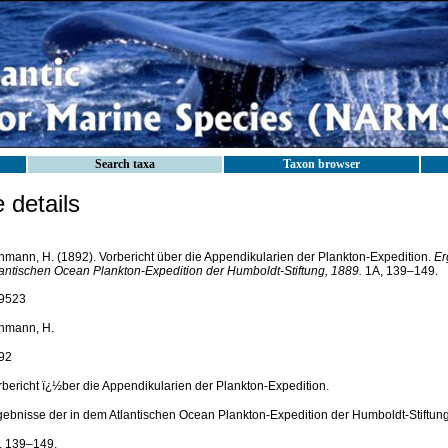
Search taxa
Taxon browser
details
hmann, H. (1892). Vorbericht über die Appendikularien der Plankton-Expedition.
Er
lantischen Ocean Plankton-Expedition der Humboldt-Stiftung, 1889.
1A, 139–149.
9523
hmann, H.
92
rbericht ï¿½ber die Appendikularien der Plankton-Expedition.
gebnisse der in dem Atlantischen Ocean Plankton-Expedition der Humboldt-Stiftung
, 139–149.