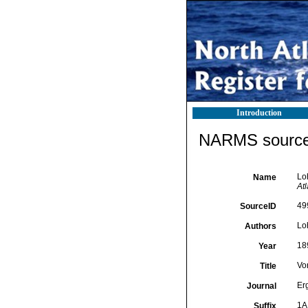
Introduction
NARMS source 
Lo
Name
At
49
SourceID
Lo
Authors
18
Year
Vo
Title
Er
Journal
1A
Suffix