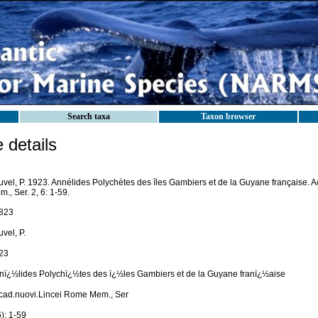
Search taxa
Taxon browser
details
uvel, P. 1923. Annélides Polychètes des îles Gambiers et de la Guyane française. 
., Ser. 2, 6: 1-59.
823
vel, P.
23
nï¿½lides Polychï¿½tes des ï¿½les Gambiers et de la Guyane franï¿½aise
cad.nuovi.Lincei Rome Mem., Ser
): 1-59