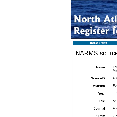
Introduction
NARMS source 
Fa
Name
Mem
49
SourceID
Fau
Authors
19
Year
An
Title
Ac
Journal
2(6
Suffix