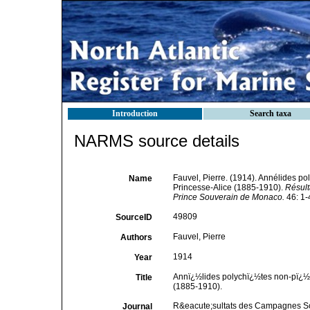
Introduction
Search taxa
NARMS source details
Fauvel, Pierre. (1914). Annélides p
Name
Princesse-Alice (1885-1910).
Résult
Prince Souverain de Monaco.
46: 1-
49809
SourceID
Fauvel, Pierre
Authors
1914
Year
Annï¿½lides polychï¿½tes non-pï¿½l
Title
(1885-1910).
R&eacute;sultats des Campagnes Scie
Journal