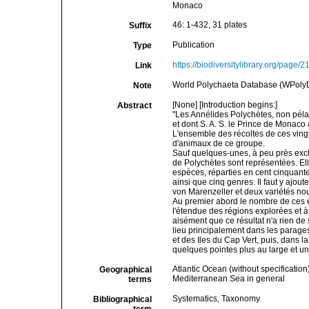
Monaco
46: 1-432, 31 plates
Suffix
Publication
Type
https://biodiversitylibrary.org/page/
Link
World Polychaeta Database (WPoly
Note
[None] [Introduction begins:]
Abstract
"Les Annélides Polychètes, non péla
et dont S. A. S. le Prince de Monaco 
L'ensemble des récoltes de ces ving
d'animaux de ce groupe.
Sauf quelques-unes, à peu près exc
de Polychètes sont représentées. Ell
espèces, réparties en cent cinquante
ainsi que cinq genres. Il faut y ajo
von Marenzeller et deux variétés nou
Au premier abord le nombre de ces e
l'étendue des régions explorées et à
aisément que ce résultat n'a rien de
lieu principalement dans les parage
et des Iles du Cap Vert, puis, dans 
quelques pointes plus au large et u
Atlantic Ocean (without specification
Geographical
Mediterranean Sea in general
terms
Systematics, Taxonomy
Bibliographical