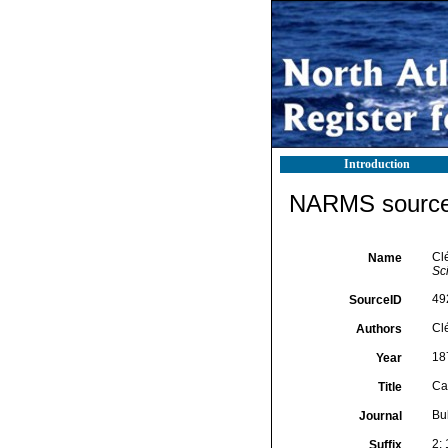
Introduction
NARMS source 
Cl
Name
Sc
49
SourceID
Cl
Authors
18
Year
Ca
Title
Bu
Journal
2:
Suffix