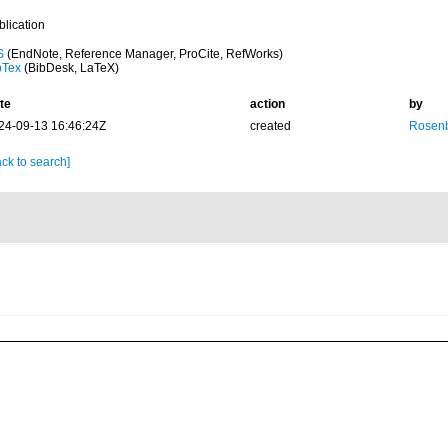
blication
S
(EndNote, Reference Manager, ProCite, RefWorks)
bTex
(BibDesk, LaTeX)
te
action
by
24-09-13 16:46:24Z
created
Rosenb
ck to search]