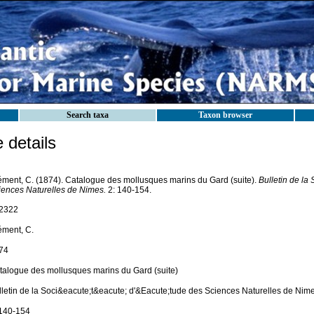
Search taxa
Taxon browser
details
ément, C. (1874). Catalogue des mollusques marins du Gard (suite).
Bulletin de la
iences Naturelles de Nimes.
2: 140-154.
2322
ément, C.
74
talogue des mollusques marins du Gard (suite)
lletin de la Soci&eacute;t&eacute; d'&Eacute;tude des Sciences Naturelles de Nim
 140-154