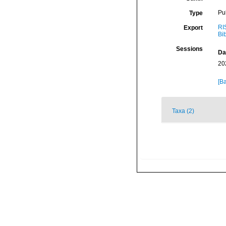
Pu
Type
RI
Export
Bi
Sessions
Da
20
[Ba
Taxa (2)