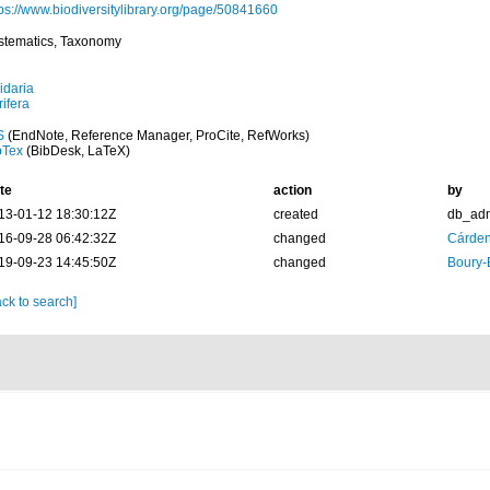
tps://www.biodiversitylibrary.org/page/50841660
stematics, Taxonomy
idaria
ifera
S
(EndNote, Reference Manager, ProCite, RefWorks)
bTex
(BibDesk, LaTeX)
te
action
by
13-01-12 18:30:12Z
created
db_ad
16-09-28 06:42:32Z
changed
Cárden
19-09-23 14:45:50Z
changed
Boury-
ck to search]