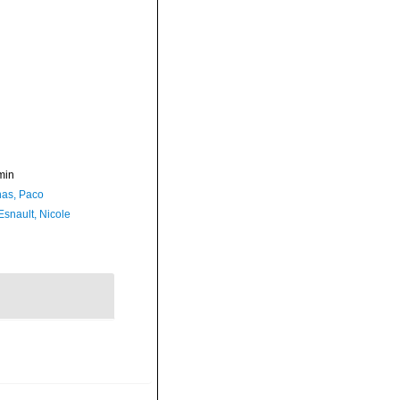
min
as, Paco
Esnault, Nicole