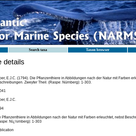
Search taxa
Taxon browser
details
er, E.J.C. (1794). Die Pflanzenthiere in Abbildungen nach der Natur mit Farben erl
schreibungen. Zweyter Theil. (Raspe: Nürnberg): 1-303.
041
er, E.J.C.
94
e Pflanzenthiere in Abbildungen nach der Natur mit Farben erleuchtet, nebst Besch
aspe: Nï¿½rnberg): 1-303
blication