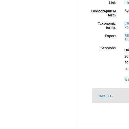
ht
Link
Sy
Bibliographical
term
Cn
Taxonomic
Por
terms
RI
Export
Bi
Sessions
Da
20
20
20
[Ba
Taxa (11)