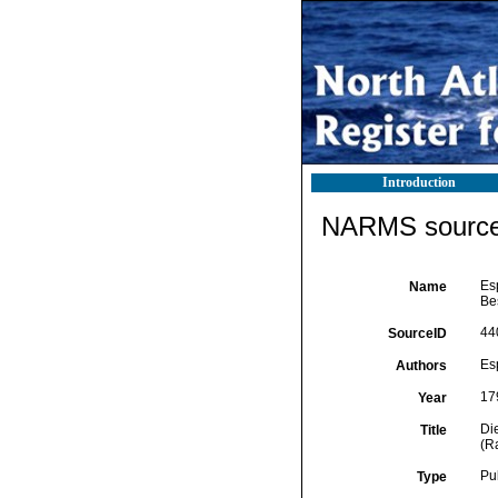
Introduction
NARMS source 
Esp
Name
Be
44
SourceID
Esp
Authors
17
Year
Di
Title
(R
Pu
Type