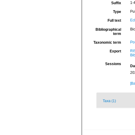
1-4
Suffix
Pu
Type
Ec
Full text
Bio
Bibliographical
term
Por
Taxonomic term
RI
Export
Bi
Sessions
Da
20
[Ba
Taxa (1)