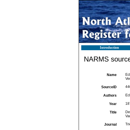
Introduction
NARMS source 
Ec
Name
Ve
44
SourceID
Ec
Authors
18
Year
De
Title
Var
Tr
Journal