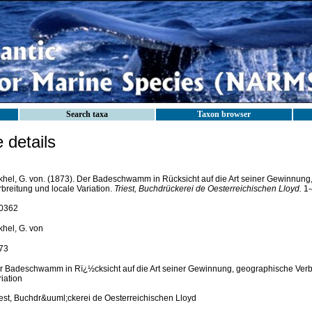
Search taxa
Taxon browser
details
khel, G. von. (1873). Der Badeschwamm in Rücksicht auf die Art seiner Gewinnung
rbreitung und locale Variation.
Triest, Buchdrückerei de Oesterreichischen Lloyd.
1-
0362
khel, G. von
73
r Badeschwamm in Rï¿½cksicht auf die Art seiner Gewinnung, geographische Verbr
iation
iest, Buchdr&uuml;ckerei de Oesterreichischen Lloyd