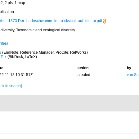
2, 2 pls, 1 map
blication
khel, 1873 Der_badeschwamm_in_ru¨cksicht_auf_die_ar.pdf
diversity, Taxonomic and ecological diversity
ifera
S
(EndNote, Reference Manager, ProCite, RefWorks)
bTex
(BibDesk, LaTeX)
te
action
by
22-11-18 10:31:51Z
created
van So
ck to search]