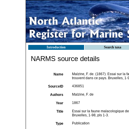
Introduction
Search taxa
NARMS source details
Malzine, F. de. (1867). Essai sur l
Name
trouvent dans ce pays. Bruxelles, 1-9
436851
SourceID
Malzine, F. de
Authors
1867
Year
Essai sur la faune malacologique de
Title
Bruxelles, 1-98, pls 1-3.
Publication
Type