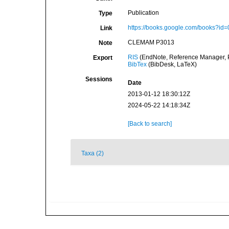
Publication
Type
https://books.google.com/books
Link
CLEMAM P3013
Note
RIS
(EndNote, Reference Manager, P
Export
BibTex
(BibDesk, LaTeX)
Sessions
Date
2013-01-12 18:30:12Z
2024-05-22 14:18:34Z
[Back to search]
Taxa (2)