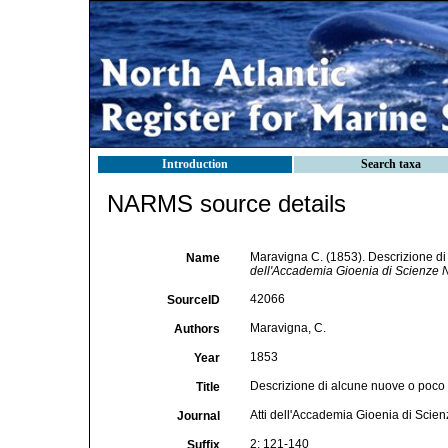
Introduction
Search taxa
NARMS source details
Maravigna C. (1853). Descrizione di
Name
dell'Accademia Gioenia di Scienze Na
42066
SourceID
Maravigna, C.
Authors
1853
Year
Descrizione di alcune nuove o poco c
Title
Atti dell'Accademia Gioenia di Scien
Journal
2: 121-140
Suffix