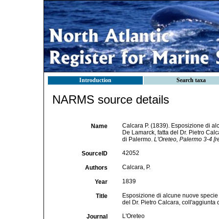
Introduction
Search taxa
NARMS source details
Calcara P. (1839). Esposizione di al
Name
De Lamarck, fatta del Dr. Pietro Calcar
di Palermo.
L'Oreteo, Palermo 3-4 [re
42052
SourceID
Calcara, P.
Authors
1839
Year
Esposizione di alcune nuove specie 
Title
del Dr. Pietro Calcara, coll'aggiunta d
L'Oreteo
Journal