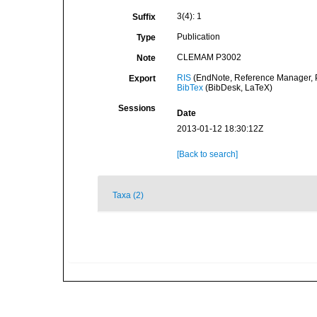
3(4): 1
Suffix
Publication
Type
CLEMAM P3002
Note
RIS
(EndNote, Reference Manager, P
Export
BibTex
(BibDesk, LaTeX)
Sessions
Date
2013-01-12 18:30:12Z
[Back to search]
Taxa (2)