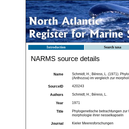
Introduction
Search taxa
NARMS source details
Schmidt, H.; Béress, L. (1971). Phyl
Name
(Anthozoa) im vergleich zur morphol
420243
SourceID
Schmidt, H.; Béress, L.
Authors
1971
Year
Phylogenetische betrachtungen zur to
Title
morphologie ihrer nesselkapseln
Kieler Meeresforschungen
Journal