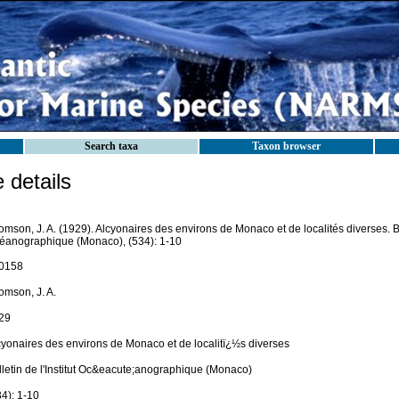
Search taxa
Taxon browser
details
mson, J. A. (1929). Alcyonaires des environs de Monaco et de localités diverses. Bull
éanographique (Monaco), (534): 1-10
0158
omson, J. A.
29
cyonaires des environs de Monaco et de localitï¿½s diverses
lletin de l'Institut Oc&eacute;anographique (Monaco)
34): 1-10