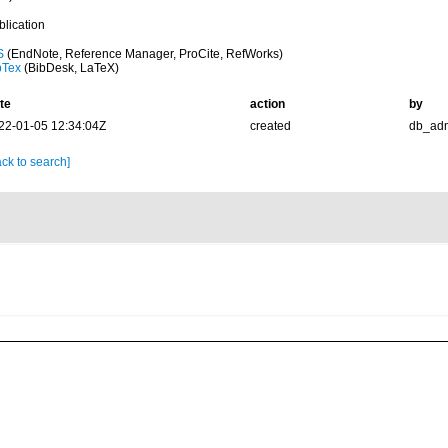
blication
S
(EndNote, Reference Manager, ProCite, RefWorks)
bTex
(BibDesk, LaTeX)
te
action
by
22-01-05 12:34:04Z
created
db_ad
ck to search]