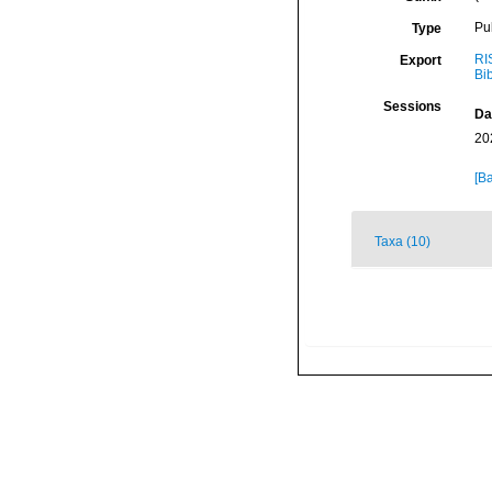
Pu
Type
RI
Export
Bi
Sessions
Da
20
[Ba
Taxa (10)