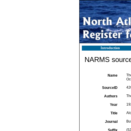
Introduction
NARMS source 
Tho
Name
Oc
42
SourceID
Th
Authors
19
Year
Al
Title
Bu
Journal
(5
Suffix