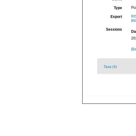
Pu
Type
RI
Export
Bi
Sessions
Da
20
[Ba
Taxa (4)