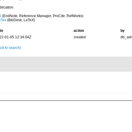
blication
S
(EndNote, Reference Manager, ProCite, RefWorks)
bTex
(BibDesk, LaTeX)
te
action
by
22-01-05 12:34:04Z
created
db_ad
ck to search]