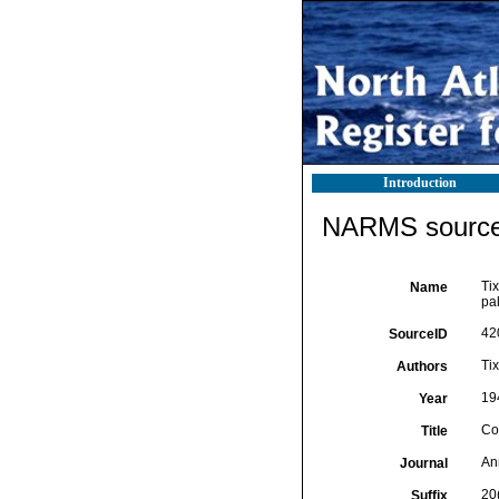
Introduction
NARMS source 
Tix
Name
pa
42
SourceID
Tix
Authors
19
Year
Co
Title
An
Journal
20(
Suffix