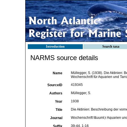
Introduction
Search taxa
NARMS source details
Müllegger, S. (1938). Die Aktinien:
Name
Wochenschrift für Aquarien und Tarr
419345
SourceID
Müllegger, S.
Authors
1938
Year
Die Aktinien: Beschreibung der vor
Title
Wochenschrift f&uuml;r Aquarien un
Journal
39-44, 1-16
Suffix