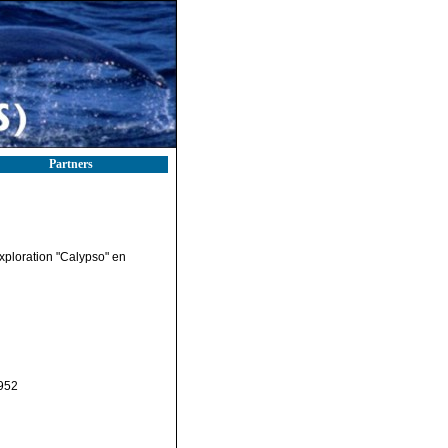
Partners
exploration "Calypso" en
1952