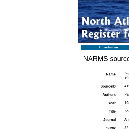
Introduction
NARMS source 
Pax
Name
19
41
SourceID
Pax
Authors
19
Year
Zo
Title
An
Journal
32
Suffix