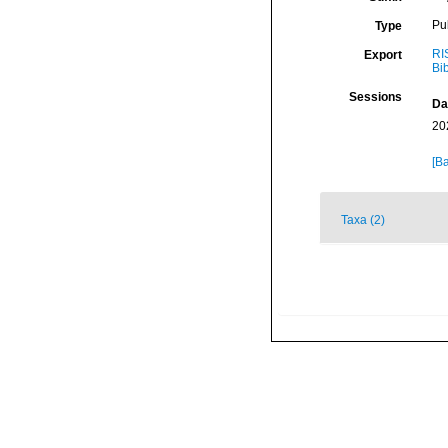
Pu
Type
RI
Export
Bi
Sessions
Da
20
[Ba
Taxa (2)