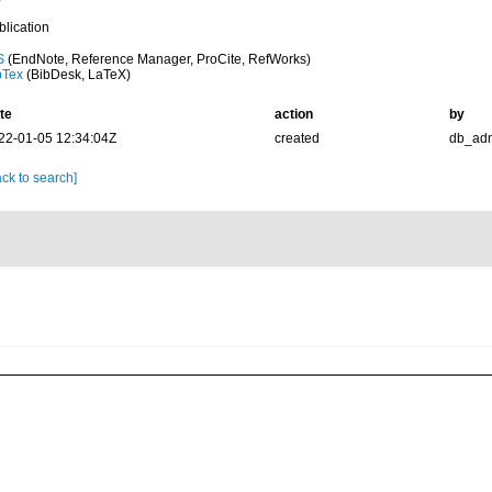
blication
S
(EndNote, Reference Manager, ProCite, RefWorks)
bTex
(BibDesk, LaTeX)
te
action
by
22-01-05 12:34:04Z
created
db_ad
ck to search]