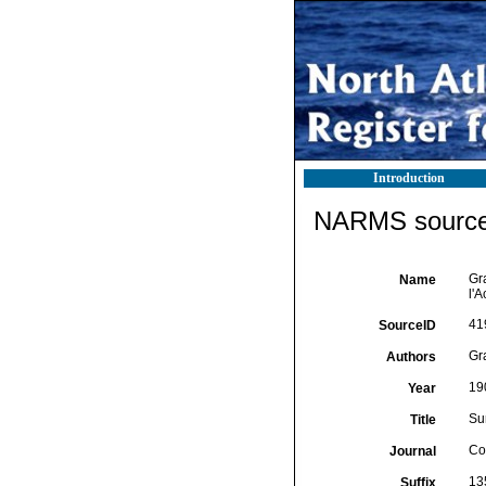
Introduction
NARMS source 
Gr
Name
l'
41
SourceID
Gra
Authors
19
Year
Su
Title
Co
Journal
13
Suffix