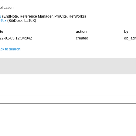
blication
S
(EndNote, Reference Manager, ProCite, RefWorks)
bTex
(BibDesk, LaTeX)
te
action
by
22-01-05 12:34:04Z
created
db_ad
ck to search]