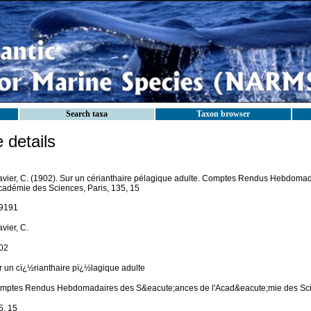
Search taxa
Taxon browser
details
avier, C. (1902). Sur un cérianthaire pélagique adulte. Comptes Rendus Hebdoma
Académie des Sciences, Paris, 135, 15
9191
vier, C.
02
r un cï¿½rianthaire pï¿½lagique adulte
mptes Rendus Hebdomadaires des S&eacute;ances de l'Acad&eacute;mie des Sci
5, 15