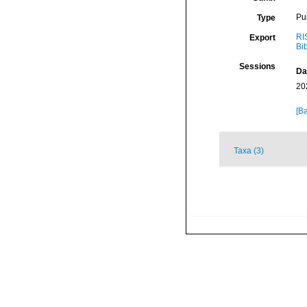
Pu
Type
RI
Export
Bi
Sessions
Da
20
[Ba
Taxa (3)