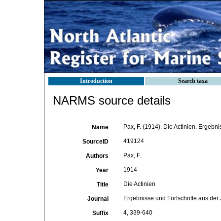
Introduction
Search taxa
NARMS source details
Pax, F. (1914). Die Actinien. Ergebni
Name
419124
SourceID
Pax, F.
Authors
1914
Year
Die Actinien
Title
Ergebnisse und Fortschritte aus der
Journal
4, 339-640
Suffix